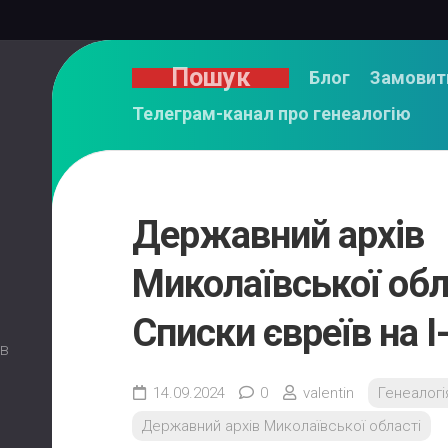
Пошук
Блог
Замовит
Телеграм-канал про генеалогію
Державний архів
Миколаївської обл
Списки євреїв на І
 в
14.09.2024
0
valentin
Генеалогі
Державний архів Миколаївської області