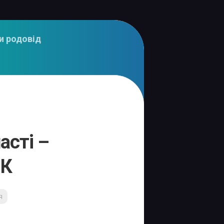
и родовід
асті –
-К
я