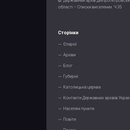
Державний архів Дніпропетровськ
області – Списки виселених. Ч.35
Сторінки
Єпархії
Архіви
Блог
Губернії
Католицька церква
Контакти Державних архівів Украї
Населені пункти
Повіти