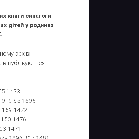
их книги синагоги
их дітей у родинах
.
ому архіві
еїв публікуються
55 1473
919 85 1695
 159 1472
150 1476
63 1471
ич 1896 307 1481