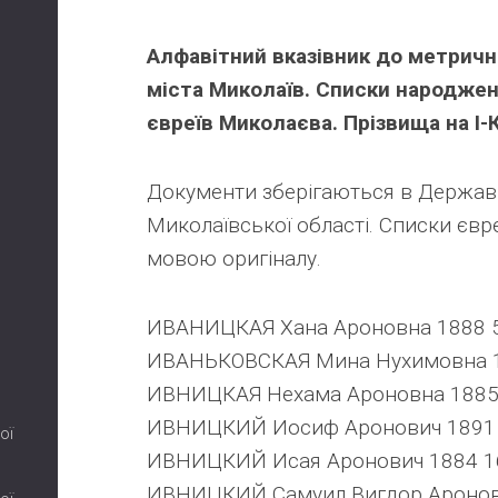
Алфавітний вказівник до метричн
міста Миколаїв. Списки народжен
євреїв Миколаєва. Прізвища на І-К
Документи зберігаються в Державн
Миколаївської області. Списки євр
мовою оригіналу.
ИВАНИЦКАЯ Хана Ароновна 1888 
ИВАНЬКОВСКАЯ Мина Нухимовна 1
ИВНИЦКАЯ Нехама Ароновна 1885
ИВНИЦКИЙ Иосиф Аронович 1891 
ої
ИВНИЦКИЙ Исая Аронович 1884 1
ИВНИЦКИЙ Самуил Вигдор Аронов