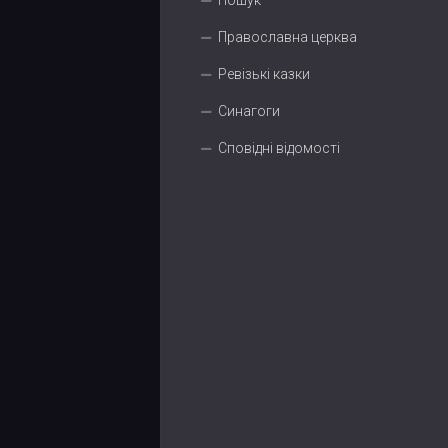
Пошук
Православна церква
Ревізькі казки
Синагоги
Сповідні відомості