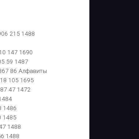
06 215 1488
0 147 1690
5 59 1487
67 86 Алфавиты
18 105 1695
87 47 1472
1484
3 1486
0 1485
47 1488
6 1488