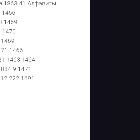
 1863 41 Алфавиты
 1466
3 1469
 1470
 1469
171 1466
1 1463,1464
884 9 1471
12 222 1691