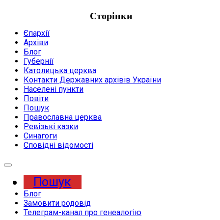
Сторінки
Єпархії
Архіви
Блог
Губернії
Католицька церква
Контакти Державних архівів України
Населені пункти
Повіти
Пошук
Православна церква
Ревізькі казки
Синагоги
Сповідні відомості
Expand
Menu
Пошук
Блог
Замовити родовід
Телеграм-канал про генеалогію