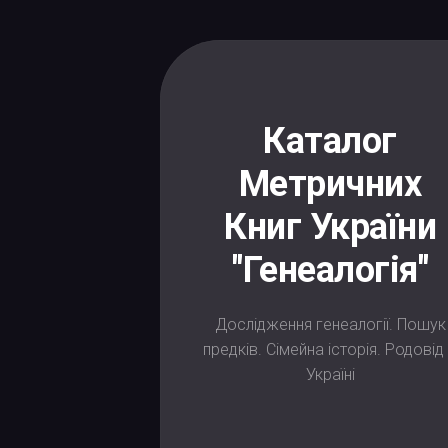
Skip
to
content
Каталог
Метричних
Книг України
"Генеалогія"
Дослідження генеалогії. Пошук
предків. Сімейна історія. Родовід
Україні