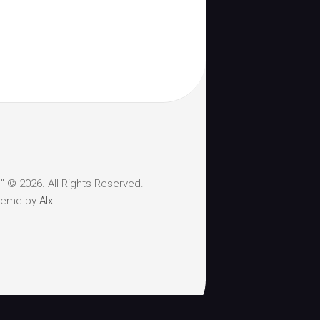
 © 2026. All Rights Reserved.
heme by
Alx
.