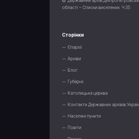
Державний архів Дніпропетровськ
області – Списки виселених. Ч.35
Сторінки
Єпархії
Архіви
Блог
Губернії
Католицька церква
Контакти Державних архівів Украї
Населені пункти
Повіти