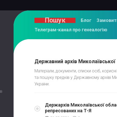
Пошук
Блог
Замовит
Телеграм-канал про генеалогію
Державний архів Миколаївської 
Матеріали, документи, списки осіб, корисн
та пошуку предків у Державному архіві Ми
України.
 в
Держархів Миколаївської облас
репресованих на Т-Я