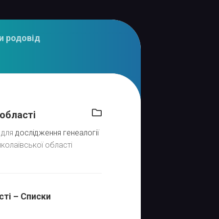
и родовід
області
і для
дослідження генеалогії
колаївської області
ті – Списки