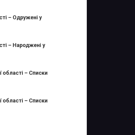
ті – Одружені у
ті – Народжені у
 області – Списки
 області – Списки