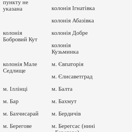
пункту не
колонія Ігнатівка
указана
колонія Абазівка
колонія
колонія Добре
Бобровий Кут
колонія
Кузьминка
колонія Мале
м. Євпаторія
Седлище
м. Єлисаветград
м. Іллінці
м. Балта
м. Бар
м. Бахмут
м. Бахчисарай
м. Бердичів
м. Берегове
м. Берегсас (нині