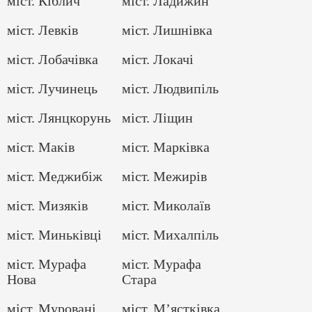
міст. Кіблич
міст. Ладижин
міст. Левків
міст. Лишнівка
міст. Лобачівка
міст. Локачі
міст. Лучинець
міст. Людвипіль
міст. Лянцкорунь
міст. Ліщин
міст. Маків
міст. Марківка
міст. Меджибіж
міст. Межирів
міст. Мизяків
міст. Миколаїв
міст. Миньківці
міст. Михалпіль
міст. Мурафа
міст. Мурафа
Нова
Стара
міст. Муровані
міст. М’ястківка