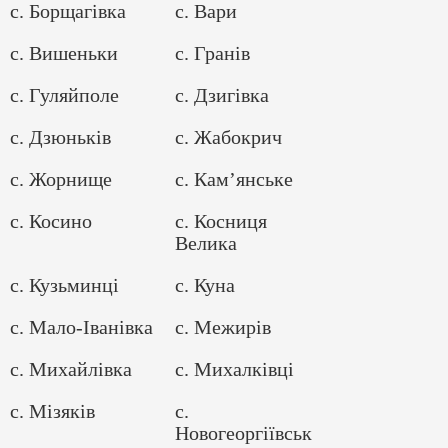
с. Борщагівка
с. Вари
с. Вишеньки
с. Гранів
с. Гуляйполе
с. Дзигівка
с. Дзюньків
с. Жабокрич
с. Жорнище
с. Кам’янське
с. Косино
с. Косниця
Велика
с. Кузьминці
с. Куна
с. Мало-Іванівка
с. Межирів
с. Михайлівка
с. Михалківці
с. Мізяків
с.
Новогеоргіївськ