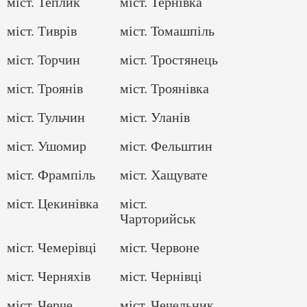
міст. Теплик
міст. Тернівка
міст. Тиврів
міст. Томашпіль
міст. Торчин
міст. Тростянець
міст. Троянів
міст. Троянівка
міст. Тульчин
міст. Уланів
міст. Ушомир
міст. Фельштин
міст. Фрампіль
міст. Хащувате
міст. Цекинівка
міст.
Чарторийськ
міст. Чемерівці
міст. Червоне
міст. Черняхів
міст. Чернівці
міст. Черче
міст. Чечельник