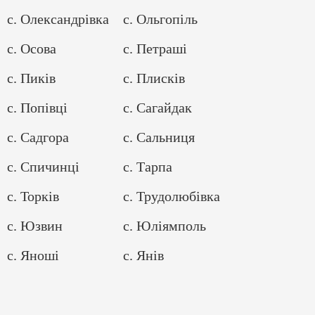
с. Олександрівка
с. Ольгопіль
с. Осова
с. Петраші
с. Пиків
с. Плисків
с. Попівці
с. Сагайдак
с. Садгора
с. Сальниця
с. Спичинці
с. Тарпа
с. Торків
с. Трудолюбівка
с. Юзвин
с. Юліямполь
с. Яноші
с. Янів