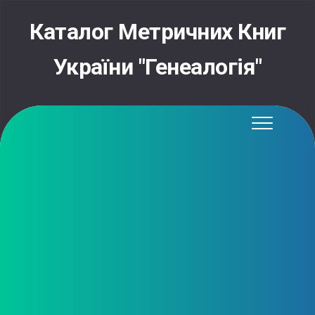
Skip
to
Каталог Метричних Книг
content
України "Генеалогія"