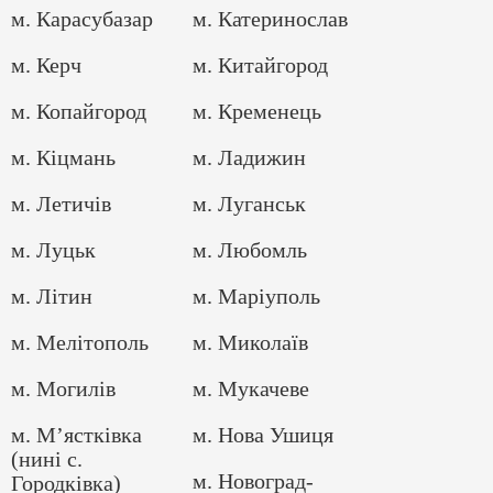
м. Карасубазар
м. Катеринослав
м. Керч
м. Китайгород
м. Копайгород
м. Кременець
м. Кіцмань
м. Ладижин
м. Летичів
м. Луганськ
м. Луцьк
м. Любомль
м. Літин
м. Маріуполь
м. Мелітополь
м. Миколаїв
м. Могилів
м. Мукачеве
м. М’ястківка
м. Нова Ушиця
(нині с.
м. Новоград-
Городківка)