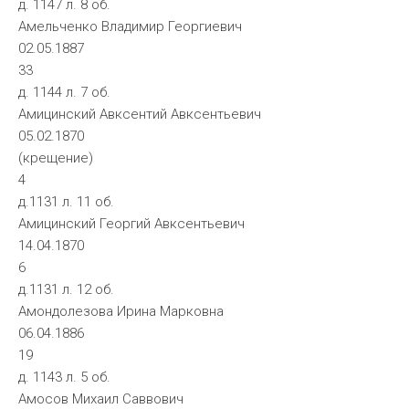
д. 1147 л. 8 об.
Амельченко Владимир Георгиевич
02.05.1887
33
д. 1144 л. 7 об.
Амицинский Авксентий Авксентьевич
05.02.1870
(крещение)
4
д.1131 л. 11 об.
Амицинский Георгий Авксентьевич
14.04.1870
6
д.1131 л. 12 об.
Амондолезова Ирина Марковна
06.04.1886
19
д. 1143 л. 5 об.
Амосов Михаил Саввович