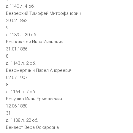
д.1140 л. 4 об.
Безверхий Тимофей Митрофанович
20.02.1882
9
д.1139 л. 30 об.
Безполетов Иван Иванович
31.01.1886
8
д. 1143 л. 2 об.
Безсмертный Павел Андреевич
02.07.1907
8
д. 1164 л. 7 об.
Безушко Иван Ермолаевич
12.06.1880
31
д. 1138 л. 22 об.
Бейзерт Вера Оскаровна