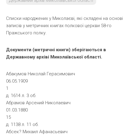
Державний архів Миколаївської області
Списки народжених у Миколаєві, які складені на основі
записів у метричних книгах полкової церкви 58-го
Пражського полку.
Документи (метричні книги) зберігаються в
Державному архіві Миколаївської області.
Абакумов Николай Герасимович
06.05.1909
1
д. 1614 л. 3 об.
Абрамов Арсений Николаевич
01.03.1880
15
д. 1138 л. 11 об.
Абсек? Михаил Афанасьевич