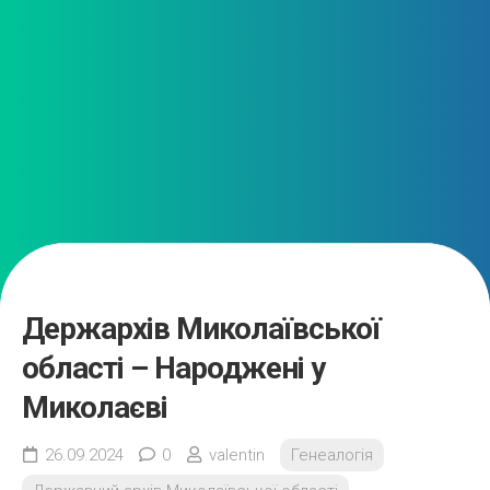
Держархів Миколаївської
області – Народжені у
Миколаєві
26.09.2024
0
valentin
Генеалогія