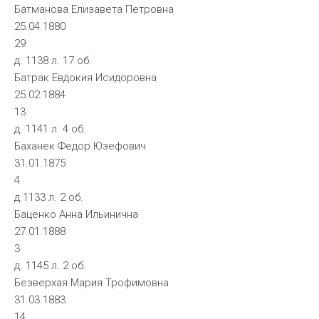
Батманова Елизавета Петровна
25.04.1880
29
д. 1138 л. 17 об.
Батрак Евдокия Исидоровна
25.02.1884
13
д. 1141 л. 4 об.
Баханек Федор Юзефович
31.01.1875
4
д.1133 л. 2 об.
Баценко Анна Ильинична
27.01.1888
3
д. 1145 л. 2 об.
Безверхая Мария Трофимовна
31.03.1883
14