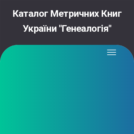
Skip
to
Каталог Метричних Книг
content
України "Генеалогія"