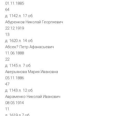
01.11.1885
64
д. 1142 л. 17 об.
Абуренков Николай Георгиевич
22.12.1919
13
д. 1620 л. 14 об.
Абсек? Петр Афанасьевич
11.06.1888
22
д. 1145 л. 7 об.
Аверьянова Мария Ивановна
05.11.1886
47
д. 1143 л. 12 об.
Авраменко Николай Иванович
08.05.1914
11
д. 1619 л.7 об.