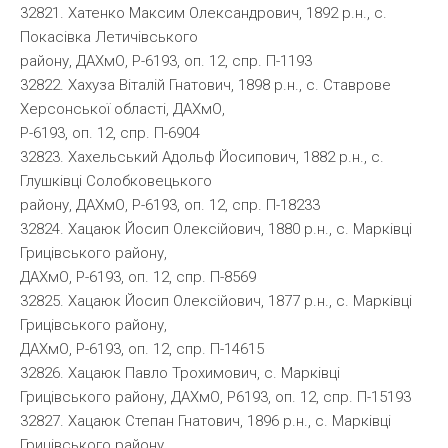
32821. Хатенко Максим Олександрович, 1892 р.н., с.
Покасівка Летичівського
району, ДАХмО, Р-6193, оп. 12, спр. П-1193
32822. Хахуза Віталій Гнатович, 1898 р.н., с. Ставрове
Херсонської області, ДАХмО,
Р-6193, оп. 12, спр. П-6904
32823. Хахельський Адольф Йосипович, 1882 р.н., с.
Глушківці Солобковецького
району, ДАХмО, Р-6193, оп. 12, спр. П-18233
32824. Хацаюк Йосип Олексійович, 1880 р.н., с. Марківці
Грицівського району,
ДАХмО, Р-6193, оп. 12, спр. П-8569
32825. Хацаюк Йосип Олексійович, 1877 р.н., с. Марківці
Грицівського району,
ДАХмО, Р-6193, оп. 12, спр. П-14615
32826. Хацаюк Павло Трохимович, с. Марківці
Грицівського району, ДАХмО, Р6193, оп. 12, спр. П-15193
32827. Хацаюк Степан Гнатович, 1896 р.н., с. Марківці
Грицівського району,