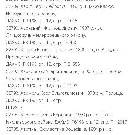
32789. Харіф Герш Лейбович, 1893 р.н., м-ко Калюс
Новоушицького району,
ДАХмО, Р-6193, оп. 12, спр. П-4048
32790. Харкавий Філат Андрійович, 1907 р.н., с.
Лянцкорунь Чемеровецького району,
ДАХмО, Р-6193, оп. 12, спр. П-2435
32791. Харков Василь Павлович, 1895 р.н., с. Заруддя
Проскурівського району,
ДАХмО, Р-6193, оп. 12, спр. П-21553
32792. Харковлюк Андрій Іванович, 1890 р.н., с. Летава
Чемеровецького району,
ДАХмО, Р-6193, оп. 12, спр. П-1293
32793. Хармель Карл Вільгельмович, 1878 р.н., Польща,
ДАХмО, Р-6193, оп. 12, спр.
П-12317
32794. Хармель Еміль Карлович, 1899 р.н., с. Лісна
Ізяславського району, ДАХмО, Р6193, оп. 12, спр. П-12317
32795. Хартман Схоластика Воцехівна, 1894 р.н., с.