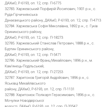
ДАХмО, Р-6193, оп. 12, спр. П-6775
32783. Харжевський Порфирій Йосипович, 1901 р.н., с.
Руда-Гірчичнянська
Дунаєвецького району, ДАХмО, Р-6193, оп. 12, спр. П-4713
32784. Харжевська Софія Миколаївна, 1892 р.н., с. Гуків
Орининського району,
ДАХмО, Р-6193, оп. 12, спр. П-18273
32785. Харжевський Станіслав Петрович, 1888 р.н., с.
Буртин Орининського району,
ДАХмО, Р-6193, оп. 12, спр. П-5471
32786. Харжевський Франц Михайлович, 1896 р.н., м.
Кам’янець-Подільський,
ДАХмО, Р-6193, оп. 12, спр. П-27253
32787. Харитонов Григорій Андрійович, 1896 р.н., с.
Яськівці Михайлівського
району, ДАХмО, Р-6193, оп. 12, спр. П-1131
32788. Харитонюк Полікарп Герасимович, 1896 р.н., с.
Мочулки Новодвірської
волості, ДАХмО, Р-6193, оп. 12, спр. П-20547