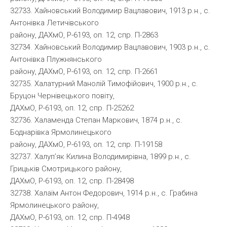
32733. Хайновський Володимир Вацлавович, 1913 р.н., с.
Антонівка Летичівського
району, ДАХмО, Р-6193, оп. 12, спр. П-2863
32734. Хайновський Володимир Вацлавович, 1903 р.н., с.
Антонівка Плужнянського
району, ДАХмО, Р-6193, оп. 12, спр. П-2661
32735. Халатурний Манолій Тимофійович, 1900 р.н., с.
Бруцон Чернівецького повіту,
ДАХмО, Р-6193, оп. 12, спр. П-25262
32736. Халаменда Степан Маркович, 1874 р.н., с.
Боднарівка Ярмолинецького
району, ДАХмО, Р-6193, оп. 12, спр. П-19158
32737. Халуп’як Килина Володимирівна, 1899 р.н., с.
Грицьків Смотрицького району,
ДАХмО, Р-6193, оп. 12, спр. П-28498
32738. Халаїм Антон Федорович, 1914 р.н., с. Грабина
Ярмолинецького району,
ДАХмО, Р-6193, оп. 12, спр. П-4948