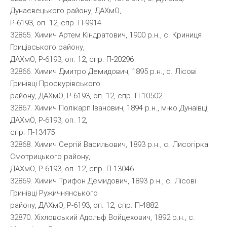
Дунаєвецького району, ДАХмО,
Р-6193, оп. 12, спр. П-9914
32865. Химич Артем Кіндратович, 1900 р.н., с. Криниця
Грицівського району,
ДАХмО, Р-6193, оп. 12, спр. П-20296
32866. Химич Дмитро Демидович, 1895 р.н., с. Лісові
Гринівці Проскурівського
району, ДАХмО, Р-6193, оп. 12, спр. П-10502
32867. Химич Полікарп Іванович, 1894 р.н., м-ко Дунаївці,
ДАХмО, Р-6193, оп. 12,
спр. П-13475
32868. Химич Сергій Васильович, 1893 р.н., с. Лисогірка
Смотрицького району,
ДАХмО, Р-6193, оп. 12, спр. П-13046
32869. Химич Трифон Демидович, 1893 р.н., с. Лісові
Гринівці Ружичнянського
району, ДАХмО, Р-6193, оп. 12, спр. П-4882
32870. Хіхловський Адольф Войцехович, 1892 р.н., с.