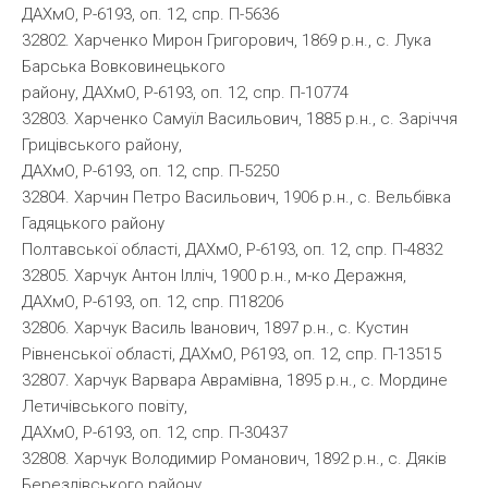
ДАХмО, Р-6193, оп. 12, спр. П-5636
32802. Харченко Мирон Григорович, 1869 р.н., с. Лука
Барська Вовковинецького
району, ДАХмО, Р-6193, оп. 12, спр. П-10774
32803. Харченко Самуїл Васильович, 1885 р.н., с. Заріччя
Грицівського району,
ДАХмО, Р-6193, оп. 12, спр. П-5250
32804. Харчин Петро Васильович, 1906 р.н., с. Вельбівка
Гадяцького району
Полтавської області, ДАХмО, Р-6193, оп. 12, спр. П-4832
32805. Харчук Антон Ілліч, 1900 р.н., м-ко Деражня,
ДАХмО, Р-6193, оп. 12, спр. П18206
32806. Харчук Василь Іванович, 1897 р.н., с. Кустин
Рівненської області, ДАХмО, Р6193, оп. 12, спр. П-13515
32807. Харчук Варвара Аврамівна, 1895 р.н., с. Мордине
Летичівського повіту,
ДАХмО, Р-6193, оп. 12, спр. П-30437
32808. Харчук Володимир Романович, 1892 р.н., с. Дяків
Берездівського району,