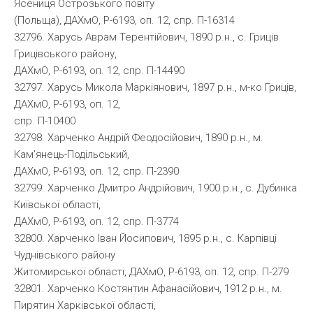
Ясениця Острозького повіту
(Польща), ДАХмО, Р-6193, оп. 12, спр. П-16314
32796. Харусь Аврам Терентійович, 1890 р.н., с. Гриців
Грицівського району,
ДАХмО, Р-6193, оп. 12, спр. П-14490
32797. Харусь Микола Маркіянович, 1897 р.н., м-ко Гриців,
ДАХмО, Р-6193, оп. 12,
спр. П-10400
32798. Харченко Андрій Феодосійович, 1890 р.н., м.
Кам’янець-Подільський,
ДАХмО, Р-6193, оп. 12, спр. П-2390
32799. Харченко Дмитро Андрійович, 1900 р.н., с. Дубинка
Київської області,
ДАХмО, Р-6193, оп. 12, спр. П-3774
32800. Харченко Іван Йосипович, 1895 р.н., с. Карпівці
Чуднівського району
Житомирської області, ДАХмО, Р-6193, оп. 12, спр. П-279
32801. Харченко Костянтин Афанасійович, 1912 р.н., м.
Пирятин Харківської області,