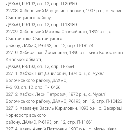
ДАХмО, Р-6193, оп. 12, спр. П-30380
32708. Хабовський Марцелин Іванович, 1907 р.н., с. Балин
Смотрицького району,
ДАХмО, Р-6193, оп. 12, спр. П-18480
32709. Хабовський Микола Саверійович, 1892 р.н., с.
Смотричівка Смотрицького
району, ДАХмО, Р-6193, оп. 12, спр. П-18173
32710. Хабера Іван Йосипович, 1890 р.н., м-ко Коростишів
Київської області,
ДАХмО, Р-6193, оп. 12, спр. П-7384
32711. Хаб’юк Гнат Данилович, 1874 р.н., с. Чухелі
Волочиського району, ДАХмО,
Р-6193, оп. 12, спр. П-10426
32712. Хаб’юк Леон Петрович, 1872 р.н., с. Чухелі
Волочиського району, ДАХмО, Р6193, оп. 12, спр. П-10426
32713. Хававчук Василь Кирилович, 1893 р.н., с. Захарівці
Чорноострівського
району, ДАХмО, Р-6193, оп. 12, спр. П-11661
32714. Хавик Андрій Петрович, 1900 р.н., с. Магнишівка