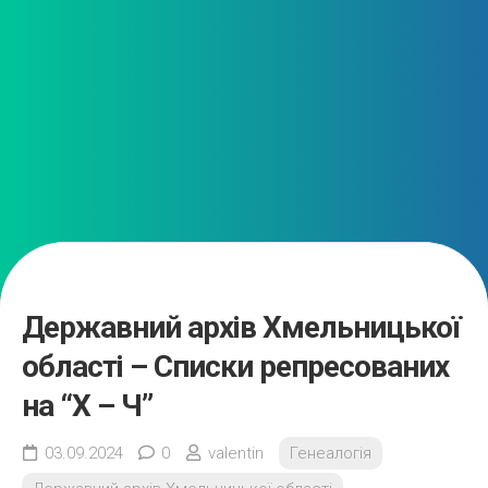
Державний архів Хмельницької
області – Списки репресованих
на “Х – Ч”
03.09.2024
0
valentin
Генеалогія