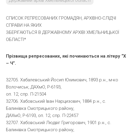
Державний архів Хмельницької області
СПИСОК РЕПРЕСОВАНИХ ГРОМАДЯН, АРХІВНО-СЛІДЧІ
СПРАВИ НА ЯКИХ
ЗБЕРІГАЮТЬСЯ В ДЕРЖАВНОМУ АРХІВІ ХМЕЛЬНИЦЬКОЇ
ОБЛАСТІ*
Прізвища репресованих, які починаються на літеру “Х
– Ч”.
32705. Хабалевський Йосип Юхимович, 1893 р.н., м-ко
Волочиськ, ДАХмО, Р-6193,
оп. 12, спр. П-21504
32706. Хабовський Іван Нарцизович, 1884 р.н., с.
Балинівка Смотрицького району,
ДАХмО, Р-6193, оп. 12, спр. П-22457
32707. Хабовський Людвіг Григорович, 1901 р.н., с.
Балинівка Смотрицького району,