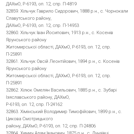
ДАХмО, Р-6193, оп. 12, спр. П-4819
32859. Хільчук Гаврило Сидорович, 1888 р.н., с. Чорнокали
Славутського району,
ДАХмО, Р-6193, оп. 12, спр. П-14953
32860. Хільчук Іван Йосипович, 1913 р.н., с. Косенів
Ярунського району
Житомирської області, ДАХмО, Р-6193, оп. 12, спр.
П-25891
32861. Хільчук Овсій Леонтійович, 1894 р.н., с. Косенів
Ярунського району
Житомирської області, ДАХмО, Р-6193, оп. 12, спр.
П-25891
32862. Хілюк Омелян Васильович, 1885 р.н., с. Зубарі
Ізяславського району, ДАХмО,
Р-6193, оп. 12, спр. П-24162
32863. Хімінський Володимир Тимофійович, 1899 р.н., с.
Цикова Смотрицького
району, ДАХмО, Р-6193, оп. 12, спр. П-24806
32864. Химич Адам Іванович, 1875 р.н., с. Дунаївці