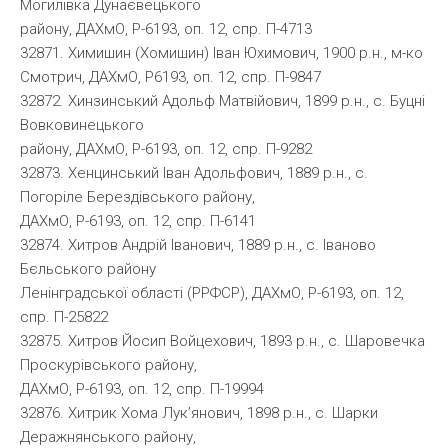
Могилівка Дунаєвецького
району, ДАХмО, Р-6193, оп. 12, спр. П-4713
32871. Химишин (Хомишин) Іван Юхимович, 1900 р.н., м-ко
Смотрич, ДАХмО, Р6193, оп. 12, спр. П-9847
32872. Хинзинський Адольф Матвійович, 1899 р.н., с. Буцні
Вовковинецького
району, ДАХмО, Р-6193, оп. 12, спр. П-9282
32873. Хенцинський Іван Адольфович, 1889 р.н., с.
Погоріле Берездівського району,
ДАХмО, Р-6193, оп. 12, спр. П-6141
32874. Хитров Андрій Іванович, 1889 р.н., с. Іваново
Бєльського району
Ленінградської області (РРФСР), ДАХмО, Р-6193, оп. 12,
спр. П-25822
32875. Хитров Йосип Войцехович, 1893 р.н., с. Шаровечка
Проскурівського району,
ДАХмО, Р-6193, оп. 12, спр. П-19994
32876. Хитрик Хома Лук’янович, 1898 р.н., с. Шарки
Деражнянського району,