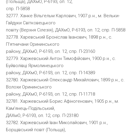
(Польща), ДАХмО, Р-6193, оп. 12,
спр. П-5858
32777. Ханке Вільгельм Карлович, 1907 р.н., м. Вельки-
Гайдуки Світковецького
повіту (Верхня Сілезія), ДАХмО, Р-6193, оп. 12, спр. П-5858
32778. Харевський Броніслав Іванович, 1898 р.н., с.
П’ятничани Орининського
району, ДАХмО, Р-6193, оп. 12, спр. П-23160
32779. Харжевський Антон Тимофійович, 1900 р.н., с.
Буйволівці Ярмолинецького
району, ДАХмО, Р-6193, оп. 12, спр. П-14389
32780. Харжевський Олександр Михайлович, 1899 р.н., с.
Волохи Орининського
району, ДАХмО, Р-6193, оп. 12, спр. П-11718
32781. Харжевський Борис Афіногенович, 1905 р.н., м.
Кам’янець-Подільський,
ДАХмО, Р-6193, оп. 12, спр. П-23180
32782. Харжевський Іван Миколайович, 1901 р.н.,
Борщівський повіт (Польща),