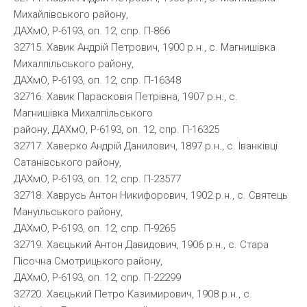
Михайлівського району,
ДАХмО, Р-6193, оп. 12, спр. П-866
32715. Хавик Андрій Петрович, 1900 р.н., с. Магнишівка
Михалпільського району,
ДАХмО, Р-6193, оп. 12, спр. П-16348
32716. Хавик Парасковія Петрівна, 1907 р.н., с.
Магнишівка Михалпільського
району, ДАХмО, Р-6193, оп. 12, спр. П-16325
32717. Хаверко Андрій Данилович, 1897 р.н., с. Іванківці
Сатанівського району,
ДАХмО, Р-6193, оп. 12, спр. П-23577
32718. Хаврусь Антон Никифорович, 1902 р.н., с. Святець
Мануїльського району,
ДАХмО, Р-6193, оп. 12, спр. П-9265
32719. Хаєцький Антон Давидович, 1906 р.н., с. Стара
Пісочна Смотрицького району,
ДАХмО, Р-6193, оп. 12, спр. П-22299
32720. Хаєцький Петро Казимирович, 1908 р.н., с.