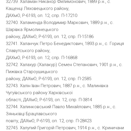
32739. Халаман Никанор Филимонович, 1889 р.н., с.
Кащенці Ляховецького району,
ДАХмО, Р-6193, оп. 12, спр. П-17210
32740. Халаменда Володимир Маркович, 1889 р.н., с.
Шарівка Ярмолинецького
району, ДАХмО, Р-6193, оп. 12, спр. П-15186
32741. Халанчук Петро Бенедиктович, 1893 р.н., с. Гориця
Славутського району,
ДАХмО, Р-6193, оп. 12, спр. П-16868
32742. Халахур (Халакур) Семен Степанович, 1901 р.н., с.
Пижівка Староушицького
району, ДАХмО, Р-6193, оп. 12, спр. П-2585
32743. Халін Іван Петрович, 1887 р.н., с. Малинівка
Чугуївського району Харківської
області, ДАХмО, Р-6193, оп. 12, спр. П-3814
32744. Халинковський Павло Михайлович, 1885 р.н., с.
Зяньківці Брацлавського
повіту, ДАХмО, Р-6193, оп. 12, спр. П-28423
32745. Халупий Григорій Петрович, 1914 р.н., с. Криничани