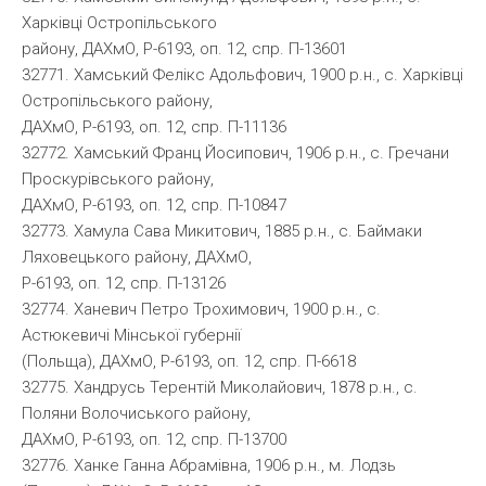
Харківці Остропільського
району, ДАХмО, Р-6193, оп. 12, спр. П-13601
32771. Хамський Фелікс Адольфович, 1900 р.н., с. Харківці
Остропільського району,
ДАХмО, Р-6193, оп. 12, спр. П-11136
32772. Хамський Франц Йосипович, 1906 р.н., с. Гречани
Проскурівського району,
ДАХмО, Р-6193, оп. 12, спр. П-10847
32773. Хамула Сава Микитович, 1885 р.н., с. Баймаки
Ляховецького району, ДАХмО,
Р-6193, оп. 12, спр. П-13126
32774. Ханевич Петро Трохимович, 1900 р.н., с.
Астюкевичі Мінської губернії
(Польща), ДАХмО, Р-6193, оп. 12, спр. П-6618
32775. Хандрусь Терентій Миколайович, 1878 р.н., с.
Поляни Волочиського району,
ДАХмО, Р-6193, оп. 12, спр. П-13700
32776. Ханке Ганна Абрамівна, 1906 р.н., м. Лодзь