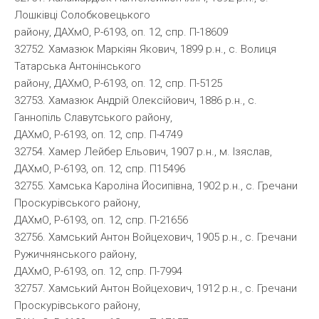
Лошківці Солобковецького
району, ДАХмО, Р-6193, оп. 12, спр. П-18609
32752. Хамазюк Маркіян Якович, 1899 р.н., с. Волиця
Татарська Антонінського
району, ДАХмО, Р-6193, оп. 12, спр. П-5125
32753. Хамазюк Андрій Олексійович, 1886 р.н., с.
Ганнопіль Славутського району,
ДАХмО, Р-6193, оп. 12, спр. П-4749
32754. Хамер Лейбер Ельович, 1907 р.н., м. Ізяслав,
ДАХмО, Р-6193, оп. 12, спр. П15496
32755. Хамська Кароліна Йосипівна, 1902 р.н., с. Гречани
Проскурівського району,
ДАХмО, Р-6193, оп. 12, спр. П-21656
32756. Хамський Антон Войцехович, 1905 р.н., с. Гречани
Ружичнянського району,
ДАХмО, Р-6193, оп. 12, спр. П-7994
32757. Хамський Антон Войцехович, 1912 р.н., с. Гречани
Проскурівського району,