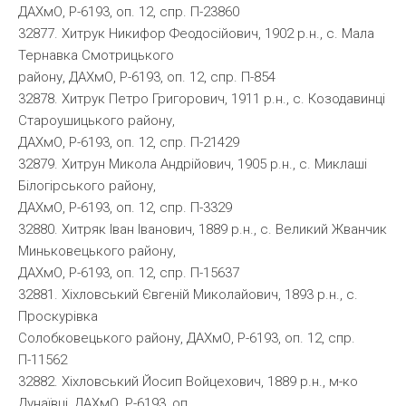
ДАХмО, Р-6193, оп. 12, спр. П-23860
32877. Хитрук Никифор Феодосійович, 1902 р.н., с. Мала
Тернавка Смотрицького
району, ДАХмО, Р-6193, оп. 12, спр. П-854
32878. Хитрук Петро Григорович, 1911 р.н., с. Козодавинці
Староушицького району,
ДАХмО, Р-6193, оп. 12, спр. П-21429
32879. Хитрун Микола Андрійович, 1905 р.н., с. Миклаші
Білогірського району,
ДАХмО, Р-6193, оп. 12, спр. П-3329
32880. Хитряк Іван Іванович, 1889 р.н., с. Великий Жванчик
Миньковецького району,
ДАХмО, Р-6193, оп. 12, спр. П-15637
32881. Хіхловський Євгеній Миколайович, 1893 р.н., с.
Проскурівка
Солобковецького району, ДАХмО, Р-6193, оп. 12, спр.
П-11562
32882. Хіхловський Йосип Войцехович, 1889 р.н., м-ко
Дунаївці, ДАХмО, Р-6193, оп.