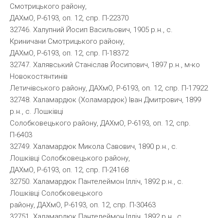
Смотрицького району,
ДАХмО, Р-6193, оп. 12, спр. П-22370
32746. Халупний Йосип Васильович, 1905 р.н., с.
Криничани Смотрицького району,
ДАХмО, Р-6193, оп. 12, спр. П-18372
32747. Халявський Станіслав Йосипович, 1897 р.н., м-ко
Новокостянтинів
Летичівського району, ДАХмО, Р-6193, оп. 12, спр. П-17922
32748. Халамардюк (Холамардюк) Іван Дмитрович, 1899
р.н., с. Лошківці
Солобковецького району, ДАХмО, Р-6193, оп. 12, спр.
П-6403
32749. Халамардюк Микола Савович, 1890 р.н., с.
Лошківці Солобковецького району,
ДАХмО, Р-6193, оп. 12, спр. П-24168
32750. Халамардюк Пантелеймон Ілліч, 1892 р.н., с.
Лошківці Солобковецького
району, ДАХмО, Р-6193, оп. 12, спр. П-30463
32751. Халамардюк Пантелеймон Ілліч, 1892 р.н., с.