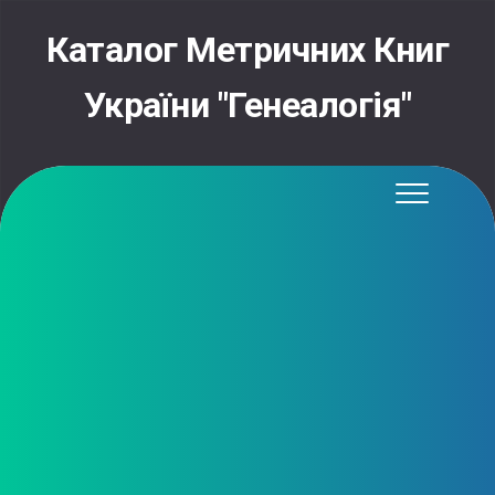
Skip
to
Каталог Метричних Книг
content
України "Генеалогія"