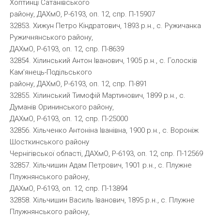
Хоптинці Сатанівського
району, ДАХмО, Р-6193, оп. 12, спр. П-15907
32853. Хижун Петро Кіндратович, 1893 р.н., с. Ружичанка
Ружичнянського району,
ДАХмО, Р-6193, оп. 12, спр. П-8639
32854. Хілинський Антон Іванович, 1905 р.н., с. Голосків
Кам’янець-Подільського
району, ДАХмО, Р-6193, оп. 12, спр. П-891
32855. Хілинський Тимофій Мартинович, 1899 р.н., с.
Думанів Орининського району,
ДАХмО, Р-6193, оп. 12, спр. П-25000
32856. Хільченко Антоніна Іванівна, 1900 р.н., с. Вороніж
Шосткинського району
Чернігівської області, ДАХмО, Р-6193, оп. 12, спр. П-12569
32857. Хільчишин Адам Петрович, 1901 р.н., с. Плужне
Плужнянського району,
ДАХмО, Р-6193, оп. 12, спр. П-13894
32858. Хільчишин Василь Іванович, 1895 р.н., с. Плужне
Плужнянського району,