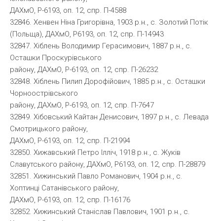
ДАХмО, Р-6193, оп. 12, спр. П-4588
32846. Хенвен Ніна Григорівна, 1903 р.н., с. Золотий Потік
(Польща), ДАХмО, Р6193, оп. 12, спр. П-14943
32847. Хіблень Володимир Герасимович, 1887 р.н., с.
Осташки Проскурівського
району, ДАХмО, Р-6193, оп. 12, спр. П-26232
32848. Хіблень Пилип Дорофійович, 1885 р.н., с. Осташки
Чорноострівського
району, ДАХмО, Р-6193, оп. 12, спр. П-7647
32849. Хібовський Кайтан Денисович, 1897 р.н., с. Левада
Смотрицького району,
ДАХмО, Р-6193, оп. 12, спр. П-21994
32850. Хижавський Петро Ілліч, 1918 р.н., с. Жуків
Славутського району, ДАХмО, Р6193, оп. 12, спр. П-28879
32851. Хижинський Павло Романович, 1904 р.н., с.
Хоптинці Сатанівського району,
ДАХмО, Р-6193, оп. 12, спр. П-16176
32852. Хижинський Станіслав Павлович, 1901 р.н., с.