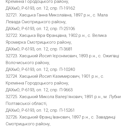
Кремінна Городоцького району,
ДАХмО, Р-6193, оп. 12, спр. П-19162
32721. Хаєцька Ганна Миколаївна, 1897 р.н., с. Мала
Левада Смотрицького району,
ДАХмО, Р-6193, оп. 12, спр. П-25106
32722. Хаєцька Віра Францівна, 1902 р.н., с. Велика
Яромирка Смотрицького району,
ДАХмО, Р-6193, оп. 12, спр. П-3681
32723. Хаєцький Йосип Ієронімович, 1893 р.н., с. Ожигівці
Волочиського району,
ДАХмО, Р-6193, оп. 12, спр. П-10240
32724. Хаєцький Йосип Казимирович, 1901 р.н., с.
Кремінна Городоцького району,
ДАХмО, Р-6193, оп. 12, спр. П-9663
32725. Хаєцький Микола Валер’янович, 1891 р.н., м. Лубни
Полтавської області,
ДАХмО, Р-6193, оп. 12, спр. П-15261
32726. Хаєцький Франц Іванович, 1897 р.н., с. Завадинці
Смотрицького району,