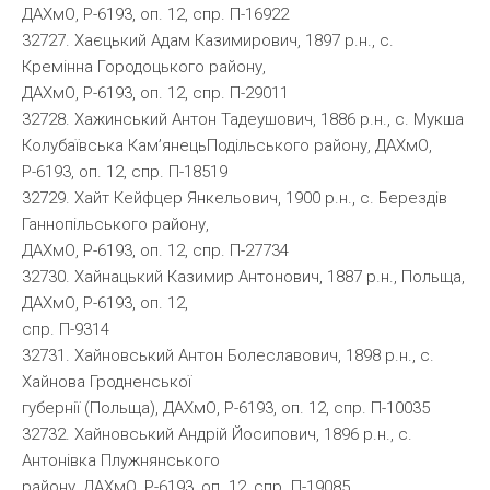
ДАХмО, Р-6193, оп. 12, спр. П-16922
32727. Хаєцький Адам Казимирович, 1897 р.н., с.
Кремінна Городоцького району,
ДАХмО, Р-6193, оп. 12, спр. П-29011
32728. Хажинський Антон Тадеушович, 1886 р.н., с. Мукша
Колубаївська Кам’янецьПодільського району, ДАХмО,
Р-6193, оп. 12, спр. П-18519
32729. Хайт Кейфцер Янкельович, 1900 р.н., с. Берездів
Ганнопільського району,
ДАХмО, Р-6193, оп. 12, спр. П-27734
32730. Хайнацький Казимир Антонович, 1887 р.н., Польща,
ДАХмО, Р-6193, оп. 12,
спр. П-9314
32731. Хайновський Антон Болеславович, 1898 р.н., с.
Хайнова Гродненської
губернії (Польща), ДАХмО, Р-6193, оп. 12, спр. П-10035
32732. Хайновський Андрій Йосипович, 1896 р.н., с.
Антонівка Плужнянського
району, ДАХмО, Р-6193, оп. 12, спр. П-19085