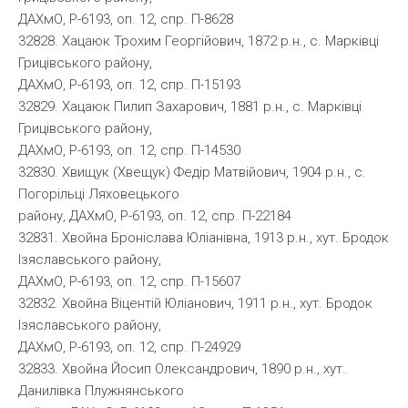
ДАХмО, Р-6193, оп. 12, спр. П-8628
32828. Хацаюк Трохим Георгійович, 1872 р.н., с. Марківці
Грицівського району,
ДАХмО, Р-6193, оп. 12, спр. П-15193
32829. Хацаюк Пилип Захарович, 1881 р.н., с. Марківці
Грицівського району,
ДАХмО, Р-6193, оп. 12, спр. П-14530
32830. Хвищук (Хвещук) Федір Матвійович, 1904 р.н., с.
Погорільці Ляховецького
району, ДАХмО, Р-6193, оп. 12, спр. П-22184
32831. Хвойна Броніслава Юліанівна, 1913 р.н., хут. Бродок
Ізяславського району,
ДАХмО, Р-6193, оп. 12, спр. П-15607
32832. Хвойна Віцентій Юліанович, 1911 р.н., хут. Бродок
Ізяславського району,
ДАХмО, Р-6193, оп. 12, спр. П-24929
32833. Хвойна Йосип Олександрович, 1890 р.н., хут.
Данилівка Плужнянського