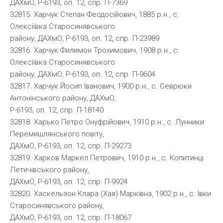
ДАХмО, Р-6193, оп. 12, спр. П-7369
32815. Харчук Степан Феодосійович, 1885 р.н., с.
Олексіївка Старосинявського
району, ДАХмО, Р-6193, оп. 12, спр. П-23989
32816. Харчук Филимон Трохимович, 1908 р.н., с.
Олексіївка Старосинявського
району, ДАХмО, Р-6193, оп. 12, спр. П-9604
32817. Харчук Йосип Іванович, 1900 р.н., с. Севрюки
Антонінського району, ДАХмО,
Р-6193, оп. 12, спр. П-18140
32818. Харько Петро Онуфрійович, 1910 р.н., с. Лунники
Перемишлянського повіту,
ДАХмО, Р-6193, оп. 12, спр. П-29273
32819. Харков Маркел Петрович, 1910 р.н., с. Копитинці
Летичівського району,
ДАХмО, Р-6193, оп. 12, спр. П-9924
32820. Хаскельзон Клара (Хая) Марківна, 1902 р.н., с. Івки
Старосинявського району,
ДАХмО, Р-6193, оп. 12, спр. П-18067