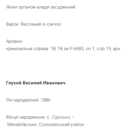
Яким
органом
влади
засуджений
:
Вирок
: Висланий із сім’єю
Архівно-
кримінальна
справа
: 18, 18 зв.Р-6483, оп.1, спр.19, арк.
Глухой
Василий
Иванович
Рік
народження
: 1886
Місце
народження
: с. Сурсько –
Михайлівське, Солонянський район