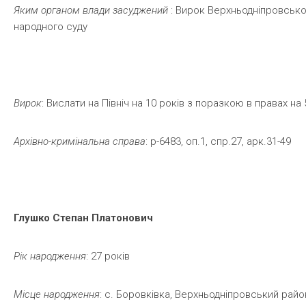
Яким
органом
влади
засуджений
: Вирок Верхньодніпровськ
народного суду
Вирок
: Вислати на Північ на 10 років з поразкою в правах на 
Архівно-кримінальна
справа
: р-6483, оп.1, спр.27, арк.31-49
Глушко
Степан
Платонович
Рік
народження
: 27 років
Місце
народження
: с. Боровківка, Верхньодніпровський райо