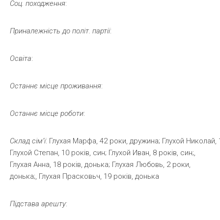
Соц.
походження
:
Приналежність
до
політ.
партії
:
Освіта
:
Останнє
місце
проживання
:
Останнє
місце
роботи
:
Склад
сім’ї
: Глухая Марфа, 42 роки, дружина; Глухой Николай, 1
Глухой Степан, 10 років, син; Глухой Иван, 8 років, син;,
Глухая Анна, 18 років, донька; Глухая Любовь, 2 роки,
донька;, Глухая Прасковьч, 19 років, донька
Підстава
арешту
: