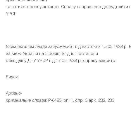
та антиколгоспну агітацію. Справу направлено до судтрійки 
УРСР
Яким
органом
влади
засуджений
: під вартою з 15.05.1933 р.
за межі України на 5 років. Згідно Постанови
облвідділу ДПУ УРСР від 17.05.1933 р. справу закрито
Вирок
:
Архівно-
кримінальна
справа
: Р-6483, оп. 1, спр. 3 арк. 232, 233