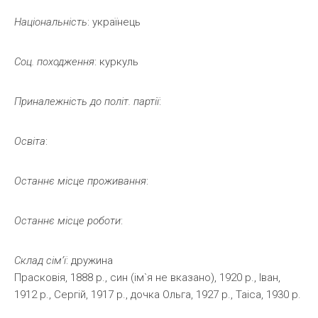
Національність
: українець
Соц.
походження
: куркуль
Приналежність
до
політ.
партії
:
Освіта
:
Останнє
місце
проживання
:
Останнє
місце
роботи
:
Склад
сім’ї
: дружина
Прасковія, 1888 р., син (ім`я не вказано), 1920 р., Іван,
1912 р., Сергій, 1917 р., дочка Ольга, 1927 р., Таіса, 1930 р.