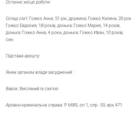
Останнє
місце
роботи
:
Склад
сім’ї
: Гожко Анна, 51 рік, дружина; Гожко Килина, 20 рок
Гожко Евдокия, 18 років, донька; Гожко Мария, 14 років,
донька; Гожко Анна, 4 роки, донька; Гожко Иван, 10 років,
син
Підстава
арешту
:
Яким
органом
влади
засуджений
:
Вирок
: Висланий із сім’єю
Архівно-кримінальна
справа
: Р.6483, оп.1, спр. 59, арк.471