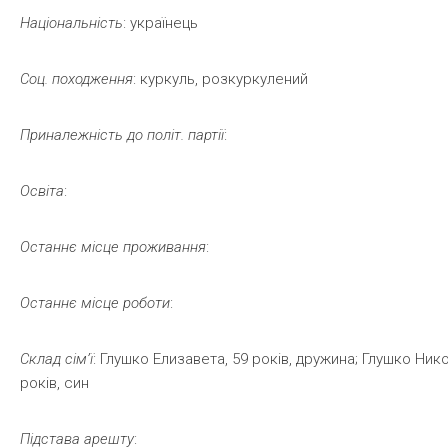
Національність
: українець
Соц.
походження
: куркуль, розкуркулений
Приналежність
до
політ.
партії
:
Освіта
:
Останнє
місце
проживання
:
Останнє
місце
роботи
:
Склад
сім’ї
: Глушко Елизавета, 59 років, дружина; Глушко Нико
років, син
Підстава
арешту
: