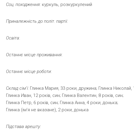
Соц.
походження
: куркуль, розкуркулений
Приналежність
до
політ.
партії
:
Освіта
:
Останнє
місце
проживання
:
Останнє
місце
роботи
:
Склад
сім’ї
: Глинка Мария, 33 роки, дружина; Глинка Николай, 1
Глинка Иван, 12 років, син; Глинка Валентин, 8 років, син;
Глинка Петр, 6 років, син; Глинка Анна, 4 роки, донька;
Глинка (ім’я не вказане), 2 роки, донька
Підстава
арешту
: