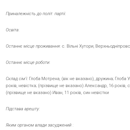
Приналежність
до
політ.
партії
:
Освіта
:
Останнє
місце
проживання
: с. Вільні Хутори, Верхньодніпро
Останнє
місце
роботи
:
Склад
сім’ї
: Глоба Мотрена, (вік не вказано), дружина; Глоба У
років, невістка; (прізвище не вказано) Александр, 16 років, с
(прізвище не вказано) Иван, 11 років, син невістки
Підстава
арешту
:
Яким
органом
влади
засуджений
: