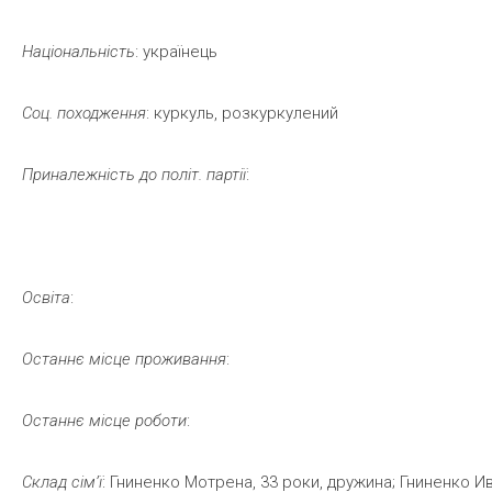
Національність
: українець
Соц.
походження
: куркуль, розкуркулений
Приналежність
до
політ.
партії
:
Освіта
:
Останнє
місце
проживання
:
Останнє
місце
роботи
:
Склад
сім’ї
: Гниненко Мотрена, 33 роки, дружина; Гниненко Ива