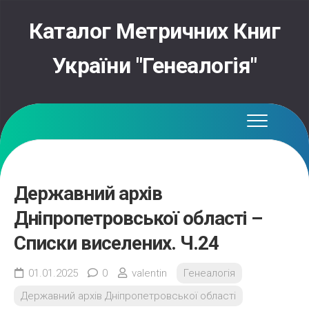
Skip
to
Каталог Метричних Книг
content
України "Генеалогія"
Державний архів
Дніпропетровської області –
Списки виселених. Ч.24
01.01.2025
0
valentin
Генеалогія
Державний архів Дніпропетровської області