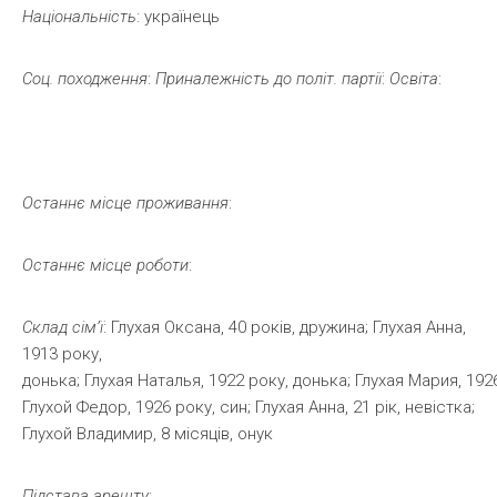
Національність
: українець
Соц. походження
:
Приналежність
до
політ.
партії
:
Освіта
:
Останнє
місце
проживання
:
Останнє
місце
роботи
:
Склад сім’ї
: Глухая Оксана, 40 років, дружина; Глухая Анна,
1913 року,
донька; Глухая Наталья, 1922 року, донька; Глухая Мария, 192
Глухой Федор, 1926 року, син; Глухая Анна, 21 рік, невістка;
Глухой Владимир, 8 місяців, онук
Підстава
арешту
: