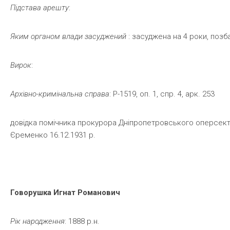
Підстава
арешту
:
Яким
органом
влади
засуджений
: засуджена на 4 роки, позб
Вирок
:
Архівно-кримінальна
справа
: Р-1519, оп. 1, спр. 4, арк. 253
довідка помічника прокурора Дніпропетровського оперсек
Єременко 16.12.1931 р.
Говорушка
Игнат
Романович
Рік
народження
: 1888 р.н.