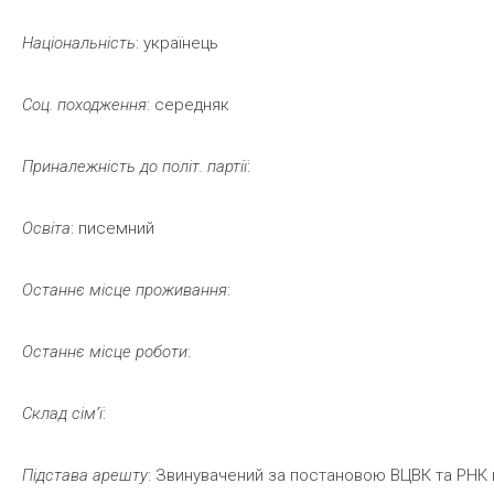
Національність
: українець
Соц.
походження
: середняк
Приналежність
до
політ.
партії
:
Освіта
: писемний
Останнє
місце
проживання
:
Останнє
місце
роботи
:
Склад
сім’ї
:
Підстава
арешту
: Звинувачений за постановою ВЦВК та РНК ві