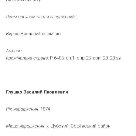
Яким
органом
влади
засуджений
:
Вирок
: Висланий із сім’єю
Архівно-
кримінальна
справа
: Р-6483, оп.1, спр.23, арк. 28, 28 зв.
Глушко
Василий
Яковлевич
Рік
народження
: 1874
Місце
народження
: х. Дубовий, Софіївський район