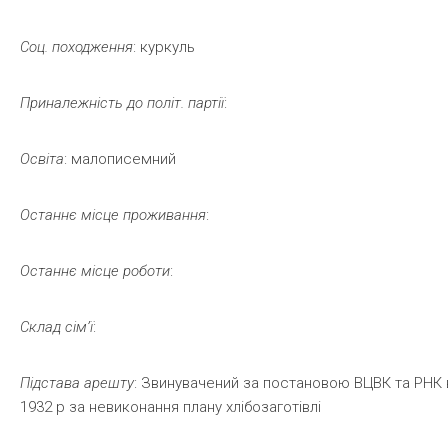
Соц.
походження
: куркуль
Приналежність
до
політ.
партії
:
Освіта
: малописемний
Останнє
місце
проживання
:
Останнє
місце
роботи
:
Склад
сім’ї
:
Підстава
арешту
: Звинувачений за постановою ВЦВК та РНК ві
1932 р за невиконання плану хлібозаготівлі