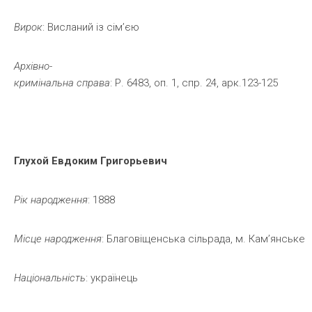
Вирок
: Висланий із сім’єю
Архівно-
кримінальна
справа
: Р. 6483, оп. 1, спр. 24, арк.123-125
Глухой
Евдоким
Григорьевич
Рік
народження
: 1888
Місце
народження
: Благовіщенська сільрада, м. Кам’янське
Національність
: українець