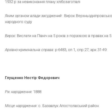
1932 р за невиконання плану хлібозаготівлі
Яким
органом
влади
засуджений
: Вирок Верхньодніпровськ
народного суду
Вирок
: Вислати на Північ на 5 років з поразкою в правах на 5
Архівно-кримінальна
справа
: р-6483, оп.1, спр.27, арк.31-49
Глущенко
Нестір
Федорович
Рік
народження
: 1888
Місце
народження
: с. Базавлук Апостолівський район