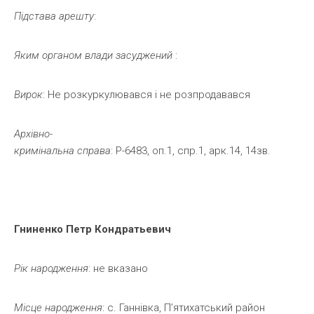
Підстава
арешту
:
Яким
органом
влади
засуджений
:
Вирок
: Не розкуркулювався і не розпродавався
Архівно-
кримінальна
справа
: Р-6483, оп.1, спр.1, арк.14, 14зв.
Гниненко
Петр
Кондратьевич
Рік
народження
: не вказано
Місце
народження
: с. Ганнівка, П’ятихатський район