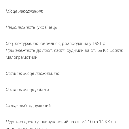
Місце
народження
:
Національність
: українець
Соц. походження
: середняк, розпроданий у 1931 р.
Приналежність
до
політ.
партії
: судимий за ст. 58 КК
Освіта
:
малограмотний
Останнє
місце
проживання
:
Останнє
місце
роботи
:
Склад
сім’ї
: одружений
Підстава арешту
: звинувачений за ст. 54-10 та 14 КК за
зрив весняного сіву