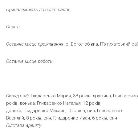
Приналежність
до
політ.
партії
:
Освіта
:
Останнє
місце
проживання
: с. Боголюбівка, П’ятихатський ра
Останнє
місце
роботи
:
Склад
сім’ї
: Глидаренко Мария, 38 років, дружина; Глидаренко
років, донька; Глидаренко Наталья, 12 років,
донька; Глидаренко Михаил, 15 років, син; Глидаренко
Василий, 8 років, син; Глидаренко Иван, 6 років, син
Підстава арешту
: