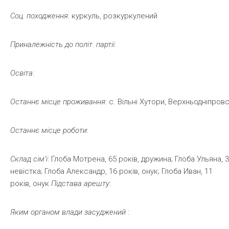
Соц.
походження
: куркуль, розкуркулений
Приналежність
до
політ.
партії
:
Освіта
:
Останнє
місце
проживання
: с. Вільні Хутори, Верхньодніпро
Останнє
місце
роботи
:
Склад
сім’ї
: Глоба Мотрена, 65 років, дружина; Глоба Ульяна, 3
невістка; Глоба Александр, 16 років, онук; Глоба Иван, 11
років, онук
Підстава арешту
:
Яким
органом
влади
засуджений
: