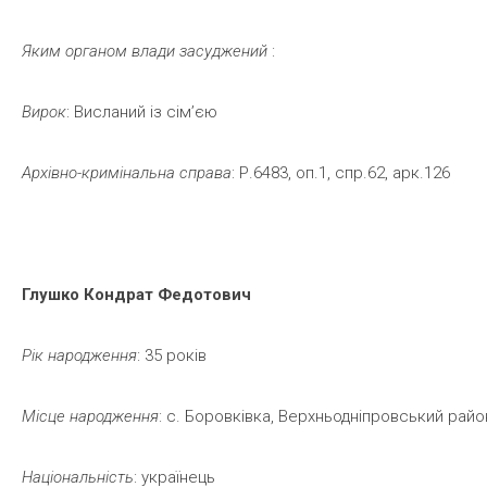
Яким
органом
влади
засуджений
:
Вирок
: Висланий із сім’єю
Архівно-кримінальна
справа
: Р.6483, оп.1, спр.62, арк.126
Глушко
Кондрат
Федотович
Рік
народження
: 35 років
Місце
народження
: с. Боровківка, Верхньодніпровський райо
Національність
: українець