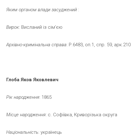
Яким
органом
влади
засуджений
:
Вирок
: Висланий із сім’єю
Архівно-кримінальна
справа
: Р.6483, оп.1, спр. 59, арк.210
Глоба
Яков
Яковлевич
Рік
народження
: 1865
Місце
народження
: с. Софіївка, Криворізька округа
Національність
: українець