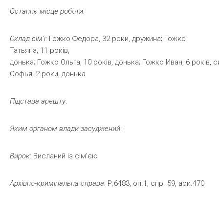
Останнє
місце
роботи
:
Склад сім’ї
: Гожко Федора, 32 роки, дружина; Гожко
Татьяна, 11 років,
донька; Гожко Ольга, 10 років, донька; Гожко Иван, 6 років, 
Софья, 2 роки, донька
Підстава
арешту
:
Яким
органом
влади
засуджений
:
Вирок
: Висланий із сім’єю
Архівно-кримінальна
справа
: Р.6483, оп.1, спр. 59, арк.470