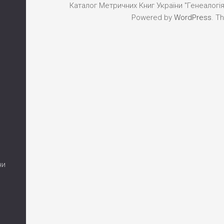
Каталог Метричних Книг України "Генеалогія"
Powered by
WordPress
. T
ни