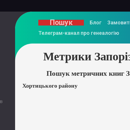
Пошук
Блог
Замовит
Телеграм-канал про генеалогію
Метрики Запорі
Пошук метричних книг З
Хортицького району
 в