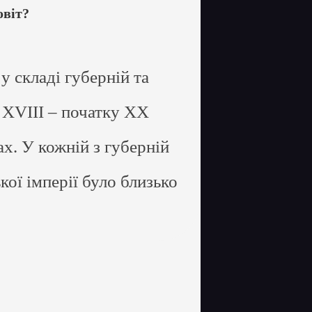
овіт?
у складі губерній та
 XVIII – початку ХХ
ах. У кожній з губерній
кої імперії було близько