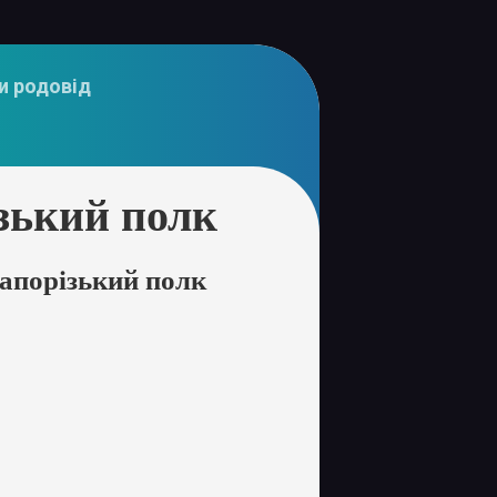
и родовід
зький полк
апорізький полк