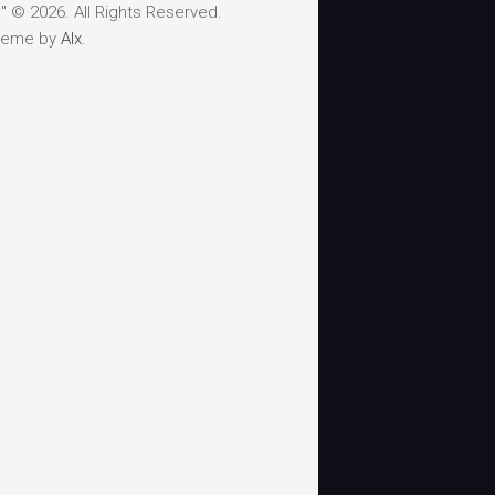
 © 2026. All Rights Reserved.
heme by
Alx
.