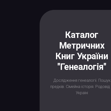
Skip
to
content
Каталог
Метричних
Книг України
"Генеалогія"
Дослідження генеалогії. Пошук
предків. Сімейна історія. Родовід
Україні