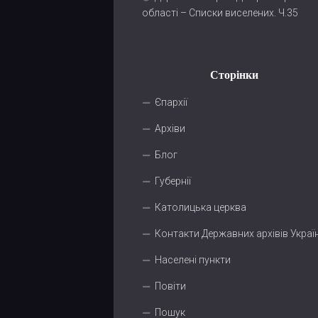
області – Списки виселених. Ч.35
Сторінки
Єпархії
Архіви
Блог
Губернії
Католицька церква
Контакти Державних архівів Украї
Населені пункти
Повіти
Пошук