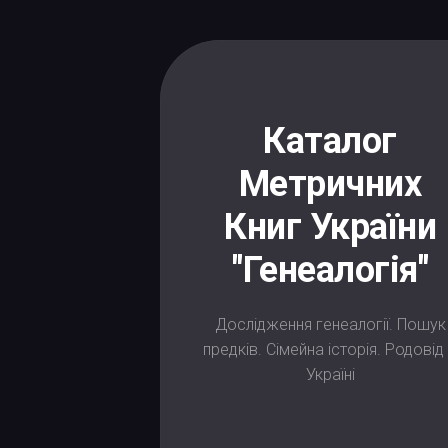
Skip
to
content
Каталог
Метричних
Книг України
"Генеалогія"
Дослідження генеалогії. Пошук
предків. Сімейна історія. Родовід
Україні