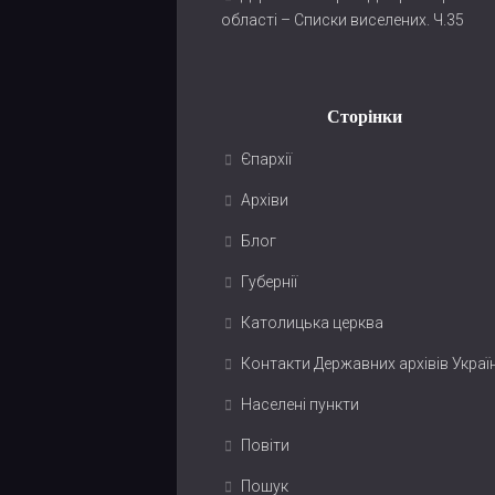
області – Списки виселених. Ч.35
Сторінки
Єпархії
Архіви
Блог
Губернії
Католицька церква
Контакти Державних архівів Украї
Населені пункти
Повіти
Пошук