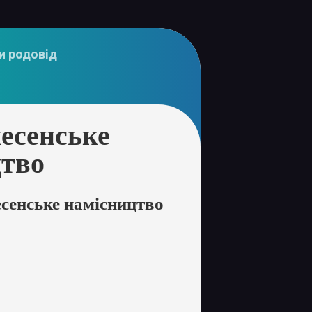
и родовід
есенське
цтво
сенське намісництво