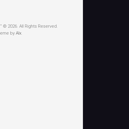
 © 2026. All Rights Reserved.
heme by
Alx
.