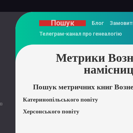
Пошук
Блог
Замовит
Телеграм-канал про генеалогію
Метрики Возн
намісни
Пошук метричних книг Возне
Катеринопільського повіту
 в
Херсонського повіту