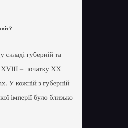
овіт?
у складі губерній та
 XVIII – початку ХХ
ах. У кожній з губерній
кої імперії було близько