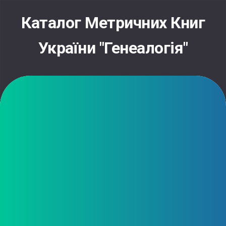
Skip
to
Каталог Метричних Книг
content
України "Генеалогія"