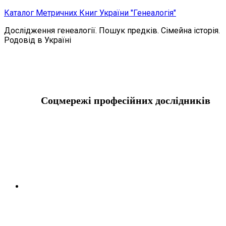
Skip
Каталог Метричних Книг України "Генеалогія"
to
Дослідження генеалогії. Пошук предків. Сімейна історія.
content
Родовід в Україні
Соцмережі професійних дослідників
Telegram
Instagram