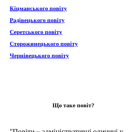
Кіцманського повіту
Радівецького повіту
Серетського повіту
Сторожинецького повіту
Чернівецького повіту
Що таке повіт?
"Повіти – адміністративні одиниці у