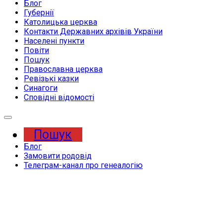
Блог
Губернії
Католицька церква
Контакти Державних архівів України
Населені пункти
Повіти
Пошук
Православна церква
Ревізькі казки
Синагоги
Сповідні відомості
Expand
Menu
Пошук
Блог
Замовити родовід
Телеграм-канал про генеалогію