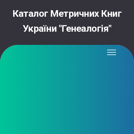
Skip
to
Каталог Метричних Книг
content
України "Генеалогія"