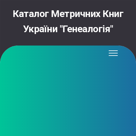
Skip
to
Каталог Метричних Книг
content
України "Генеалогія"