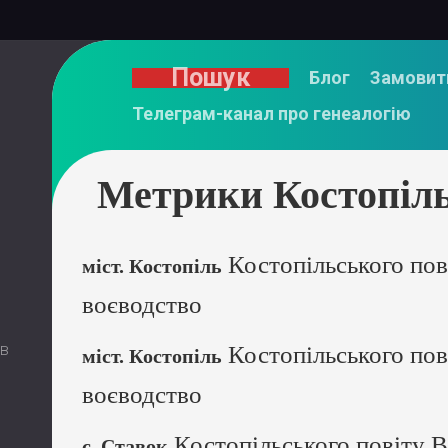
Пошук
Блог
Замовит
Телеграм-канал про генеалогію
Метрики Костопіль
Костопільського пов
міст. Костопіль
воєводство
 в
Костопільського пов
міст. Костопіль
воєводство
Костопільського повіту В
с. Ставок