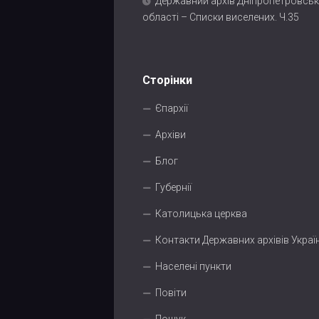
Державний архів Дніпропетровськ
області – Списки виселених. Ч.35
Сторінки
Єпархії
Архіви
Блог
Губернії
Католицька церква
Контакти Державних архівів Украї
Населені пункти
Повіти