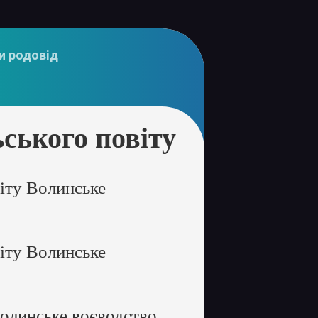
и родовід
ського повіту
іту Волинське
іту Волинське
олинське воєводство