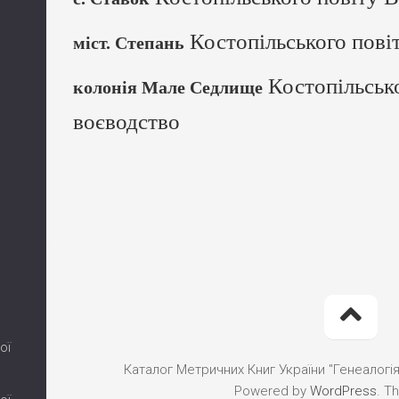
Костопільського пові
міст. Степань
Костопільсько
колонія Мале Седлище
воєводство
ої
Каталог Метричних Книг України "Генеалогія"
Powered by
WordPress
. T