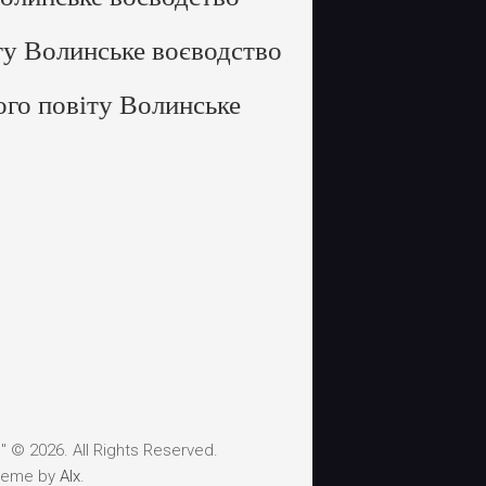
ту Волинське воєводство
го повіту Волинське
 © 2026. All Rights Reserved.
heme by
Alx
.