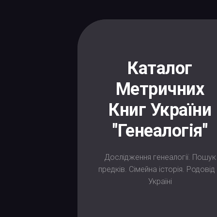
Skip
to
content
Каталог
Метричних
Книг України
"Генеалогія"
Дослідження генеалогії. Пошук
предків. Сімейна історія. Родовід
Україні