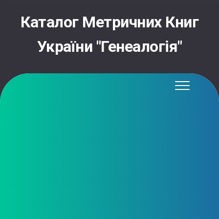
Skip
to
Каталог Метричних Книг
content
України "Генеалогія"