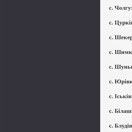
с. Чолгу
с. Цуркі
с. Шеке
с. Шимк
с. Шунь
с. Юрів
с. Іськів
с. Білаш
с. Блуді