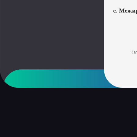
с. Межи
Ка