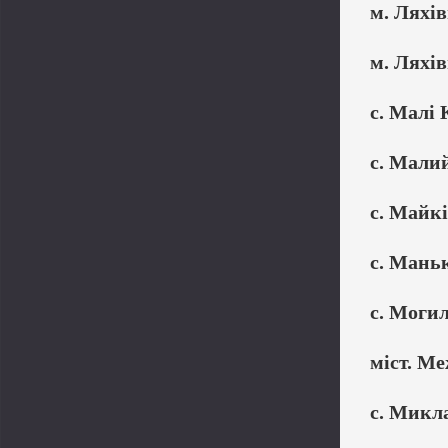
м. Ляхів
м. Ляхів
с. Малі
с. Мали
с. Майк
с. Мань
с. Моги
міст. М
с. Микл