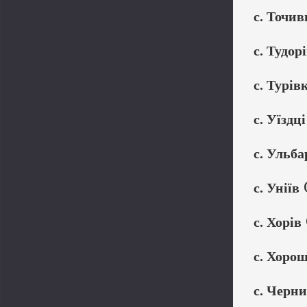
с. Точи
с. Тудор
с. Турів
с. Уїздці
с. Ульба
с. Уніїв
с. Хорів
с. Хорош
с. Черн