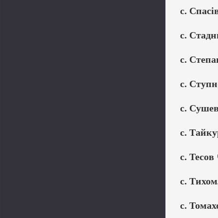
с. Спасі
с. Стад
с. Степа
с. Ступн
с. Суше
с. Тайк
с. Тесов
с. Тихо
с. Томах