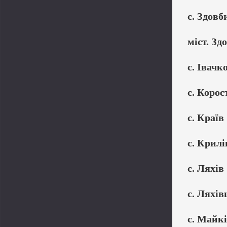
с. Здовб
міст. Зд
с. Івачк
с. Корос
с. Країв
с. Крилі
с. Ляхів
с. Ляхів
с. Майк