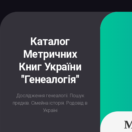
Skip
to
content
Каталог
Метричних
Книг України
"Генеалогія"
Дослідження генеалогії. Пошук
предків. Сімейна історія. Родовід в
Україні
М