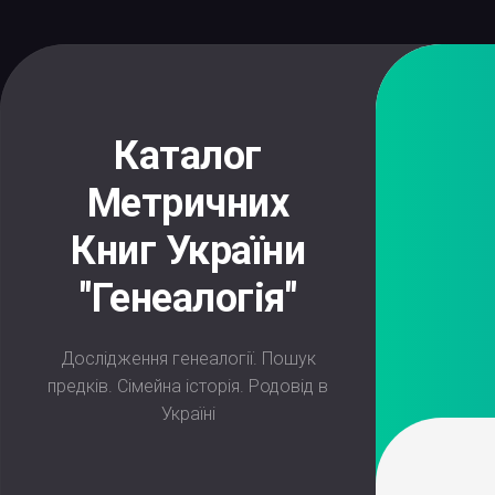
Skip
to
content
Каталог
Метричних
Книг України
"Генеалогія"
Дослідження генеалогії. Пошук
предків. Сімейна історія. Родовід в
Україні