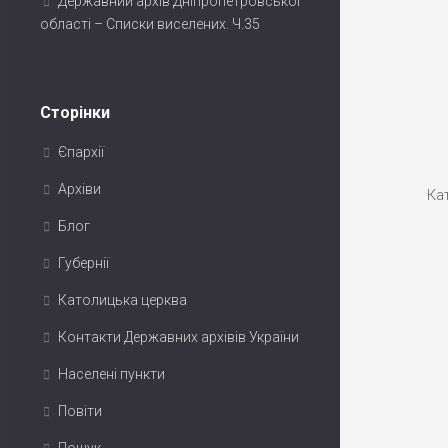
Державний архів Дніпропетровської
області – Списки виселених. Ч.35
Сторінки
Єпархії
Архіви
Ка
Блог
Губернії
Католицька церква
Контакти Державних архівів України
Населені пункти
Повіти