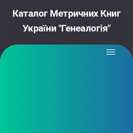
Skip
to
Каталог Метричних Книг
content
України "Генеалогія"