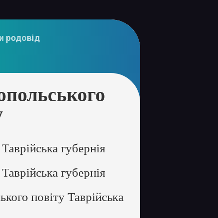
и родовід
опольського
у
Таврійська губернія
Таврійська губернія
кого повіту Таврійська