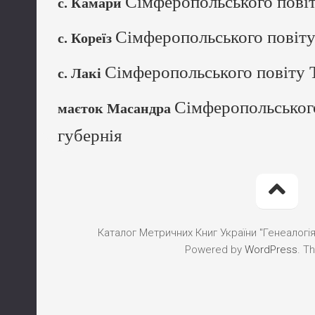
Сімферопольського повіт
с. Камари
Сімферопольського повіту
с. Кореїз
Сімферопольського повіту Т
с. Лакі
Сімферопольського
маєток Масандра
губернія
Каталог Метричних Книг України "Генеалогія"
Powered by
WordPress
. T