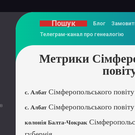
Пошук
Блог
Замовит
Телеграм-канал про генеалогію
Метрики Сімфер
повіт
Сімферопольського повіту 
с. Албат
 в
Сімферопольського повіту 
с. Албат
Сімферопольсь
колонія Балта-Чокрак
губернія