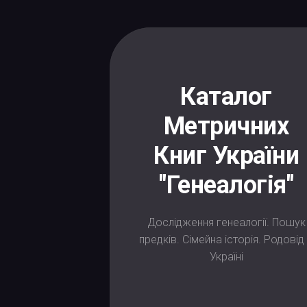
Skip
to
content
Каталог
Метричних
Книг України
"Генеалогія"
Дослідження генеалогії. Пошук
предків. Сімейна історія. Родовід
Україні