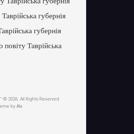
у Таврійська губернія
 Таврійська губернія
аврійська губернія
 повіту Таврійська
 © 2026. All Rights Reserved.
heme by
Alx
.