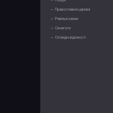
Пошук
Православна церква
Ревізькі казки
Синагоги
Сповідні відомості