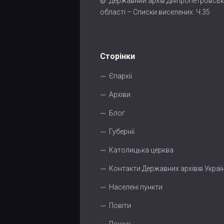
Державний архів Дніпропетровськ
області – Списки виселених. Ч.35
Сторінки
Єпархії
Архіви
Блог
Губернії
Католицька церква
Контакти Державних архівів Украї
Населені пункти
Повіти