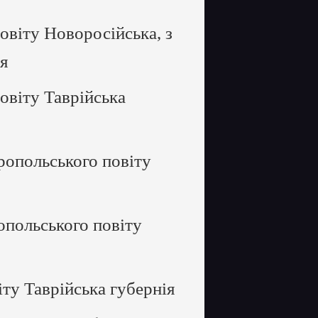
віту Новоросійська, з
ія
овіту Таврійська
опольського повіту
польського повіту
ту Таврійська губернія