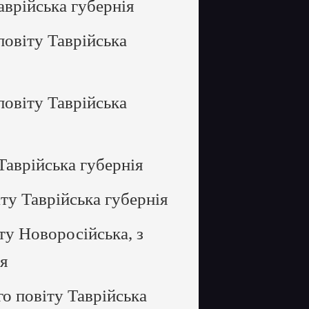
врійська губернія
овіту Таврійська
овіту Таврійська
аврійська губернія
ту Таврійська губернія
у Новоросійська, з
ія
о повіту Таврійська