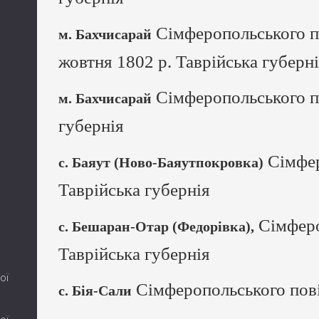
Сімферопольського по
м. Бахчисарай
жовтня 1802 р. Таврійська губерн
Сімферопольського п
м. Бахчисарай
губернія
Сімфер
с. Баяут (Ново-Баяутпокровка)
Таврійська губернія
Сімферо
с. Бешаран-Отар (Федорівка),
Таврійська губернія
ої
Сімферопольського пові
с. Бія-Сали