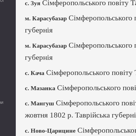
ої
Сімферопольського повіту Та
с. Зуя
Сімферопольського п
м. Карасубазар
губернія
Сімферопольського п
м. Карасубазар
губернія
Сімферопольського повіту Т
с. Кача
Сімферопольського пові
с. Мазанка
Сімферопольського повіт
ни
с. Мангуш
жовтня 1802 р. Таврійська губерн
Сімферопольськог
с. Ново-Царицине