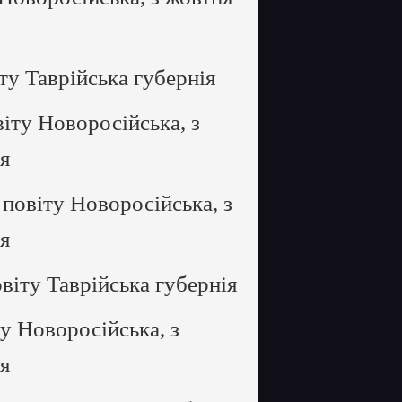
ту Таврійська губернія
іту Новоросійська, з
ія
повіту Новоросійська, з
ія
віту Таврійська губернія
у Новоросійська, з
ія