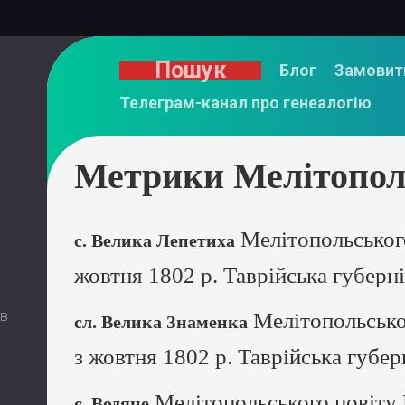
Пошук
Блог
Замовит
Телеграм-канал про генеалогію
Метрики Мелітополь
Мелітопольського
с. Велика Лепетиха
жовтня 1802 р. Таврійська губерн
 в
Мелітопольсько
сл. Велика Знаменка
з жовтня 1802 р. Таврійська губер
Мелітопольського повіту 
с. Водяне