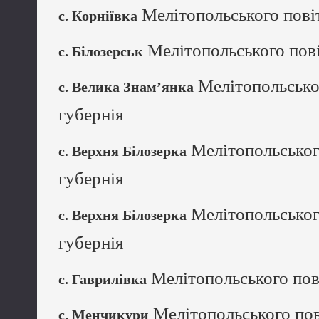
Мелітопольського повіт
с. Корніївка
Мелітопольського пові
с. Білозерськ
Мелітопольськог
с. Велика Знам’янка
губернія
Мелітопольського
с. Верхня Білозерка
губернія
Мелітопольського
с. Верхня Білозерка
губернія
Мелітопольського пові
с. Гаврилівка
Мелітопольського пов
с. Менчикури