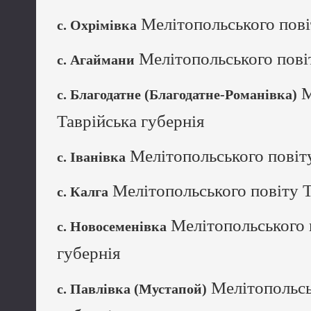
Мелітопольського пові
с. Охрімівка
Мелітопольського повіт
с. Агаймани
М
с. Благодатне (Благодатне-Романівка)
Таврійська губернія
Мелітопольського повіту
с. Іванівка
Мелітопольського повіту Т
с. Калга
Мелітопольського 
с. Новосеменівка
губернія
Мелітопольсь
с. Павлівка (Мустапой)