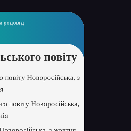
и родовід
ського повіту
 повіту Новоросійська, з
ія
го повіту Новоросійська,
нія
Новоросійська, з жовтня