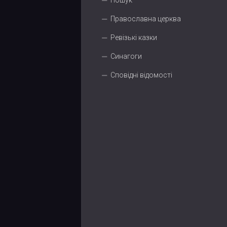
Пошук
Православна церква
Ревізькі казки
Синагоги
Сповідні відомості