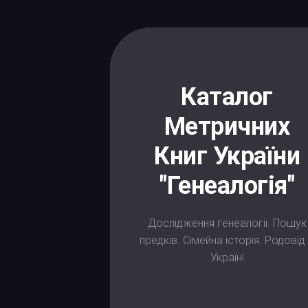
Skip
to
content
Каталог
Метричних
Книг України
"Генеалогія"
Дослідження генеалогії. Пошук
предків. Сімейна історія. Родовід
Україні