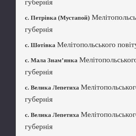
губернія
Мелітопольськ
с. Петрівка (Мустапой)
губернія
Мелітопольського повіту
с. Шотівка
Мелітопольського
с. Мала Знам’янка
губернія
Мелітопольського
с. Велика Лепетиха
губернія
Мелітопольського
с. Велика Лепетиха
губернія