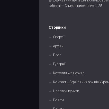
Державний архів Дніпропетровськ
області – Списки виселених. Ч.35
Сторінки
Єпархії
Архіви
Блог
Губернії
Католицька церква
Контакти Державних архівів Украї
Населені пункти
Повіти