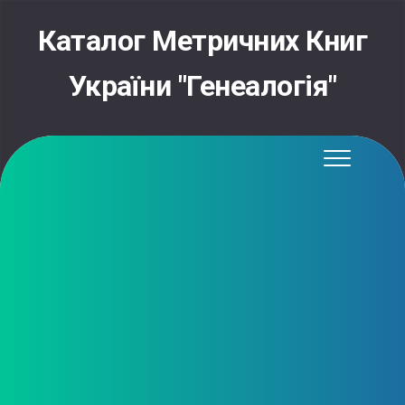
Skip
to
Каталог Метричних Книг
content
України "Генеалогія"