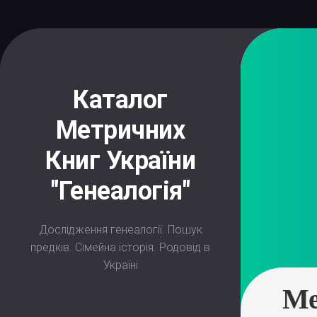
Skip
to
content
Каталог
Метричних
Книг України
"Генеалогія"
Дослідження генеалогії. Пошук
предків. Сімейна історія. Родовід в
Україні
Ме