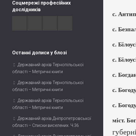
Соцмережі професійних
дослідників
с. Анти
с. Безпа
с. Білоу
Останні дописи у блозі
с. Білоу
Державний архів Тернопільської
області – Метричні книги
с. Богда
Державний архів Тернопільської
с. Богод
області – Метричні книги
Державний архів Тернопільської
с. Богод
області – Метричні книги
Державний архів Дніпропетровської
міст. Б
області – Списки виселених. Ч.36
губерн