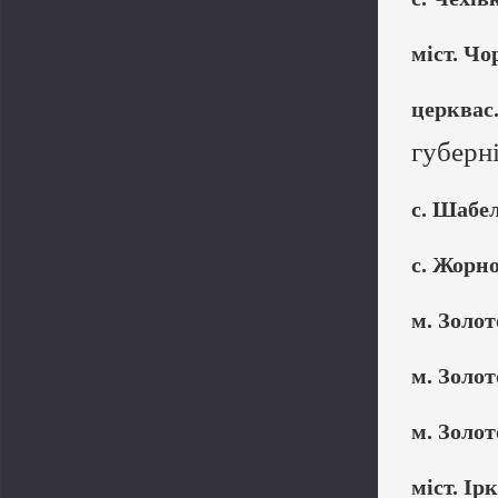
міст. Ч
церквас
губерн
с. Шабе
с. Жорн
м. Золо
м. Золо
м. Золо
міст. Ірк