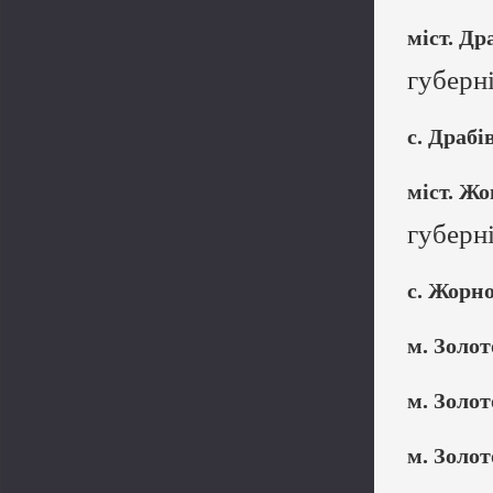
міст. Др
губерн
с. Драбі
міст. Ж
губерн
с. Жорн
м. Золо
м. Золо
м. Золо