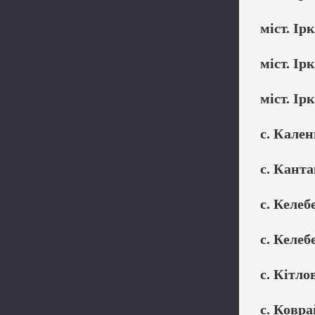
міст. Ірк
міст. Ірк
міст. Ірк
с. Кале
с. Канта
с. Келеб
с. Келеб
с. Кітло
с. Ковра