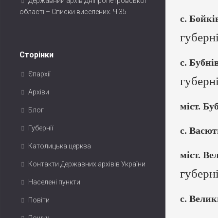
Державний архів Дніпропетровської
області – Списки виселених. Ч.35
с. Бойкі
губерн
Сторінки
с. Бубні
Єпархії
губерн
Архіви
міст. Бу
Блог
Губернії
с. Васю
Католицька церква
міст. Ве
Контакти Державних архівів України
губерн
Населені пункти
с. Велик
Повіти