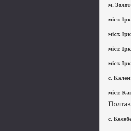
м. Золо
міст. Ірк
міст. Ірк
міст. Ірк
міст. Ірк
с. Кале
міст. Ка
Полтав
с. Келеб