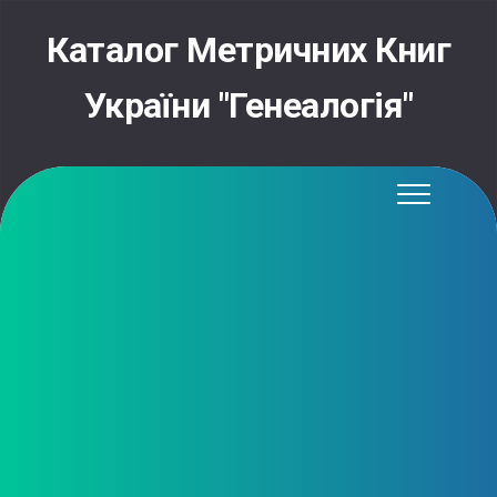
Skip
to
Каталог Метричних Книг
content
України "Генеалогія"