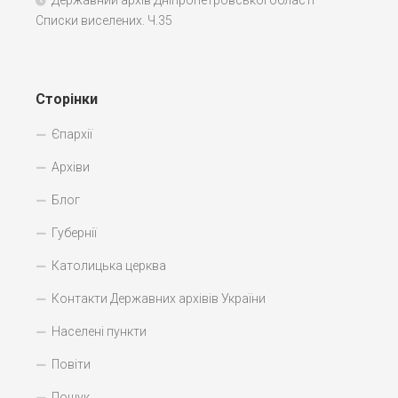
Державний архів Дніпропетровської області –
Списки виселених. Ч.35
Сторінки
Єпархії
Архіви
Блог
Губернії
Католицька церква
Контакти Державних архівів України
Населені пункти
Повіти
Пошук