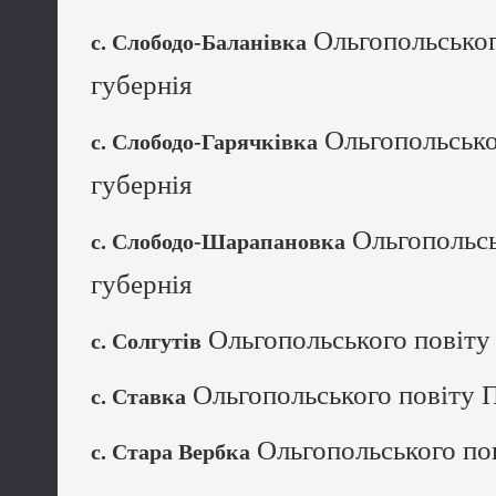
Ольгопольськог
с. Слободо-Баланівка
губернія
Ольгопольсько
с. Слободо-Гарячківка
губернія
Ольгопольсь
с. Слободо-Шарапановка
губернія
Ольгопольського повіту 
с. Солгутів
Ольгопольського повіту П
с. Ставка
Ольгопольського пов
с. Стара Вербка