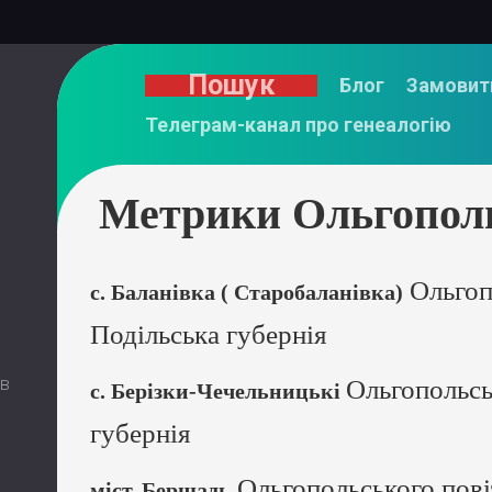
Пошук
Блог
Замовит
Телеграм-канал про генеалогію
Метрики Ольгополь
Ольгоп
с. Баланівка ( Старобаланівка)
Подільська губернія
 в
Ольгопольсь
с. Берізки-Чечельницькі
губернія
Ольгопольського пові
міст. Бершадь