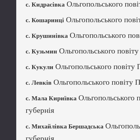
Ольгопольського пові
с. Кидрасівка
Ольгопольського повіт
с. Кошаринці
Ольгопольського пові
с. Крушинівка
Ольгопольського повіту 
с. Кузьмин
Ольгопольського повіту П
с. Кукули
Ольгопольського повіту П
с. Левків
Ольгопольського п
с. Мала Кириївка
губернія
Ольгопольс
с. Михайлівка Бершадська
губернія