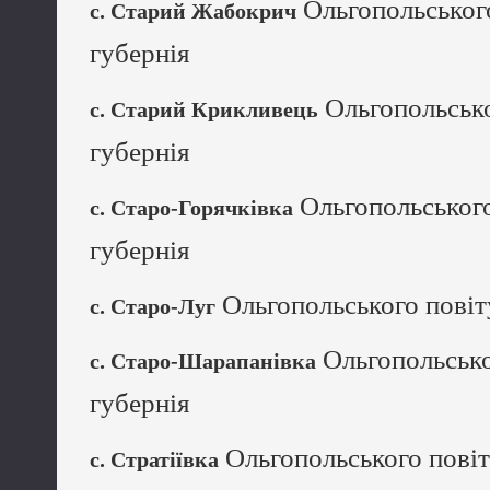
Ольгопольського
с. Старий Жабокрич
губернія
Ольгопольсько
с. Старий Крикливець
губернія
Ольгопольського
с. Старо-Горячківка
губернія
Ольгопольського повіт
с. Старо-Луг
Ольгопольсько
с. Старо-Шарапанівка
губернія
Ольгопольського повіт
с. Стратіївка