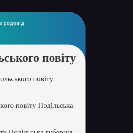
и родовід
ського повіту
ольського повіту
кого повіту Подільська
ту Подільська губернія