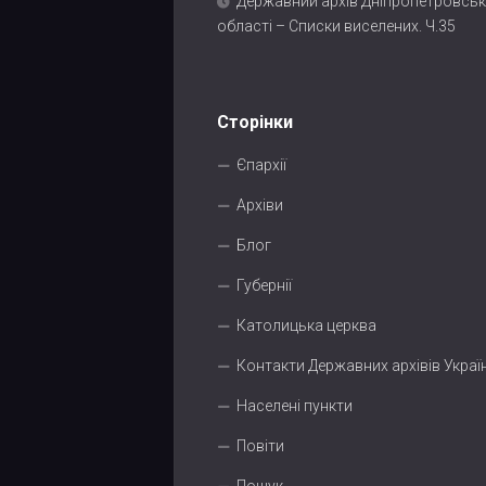
Державний архів Дніпропетровськ
області – Списки виселених. Ч.35
Сторінки
Єпархії
Архіви
Блог
Губернії
Католицька церква
Контакти Державних архівів Украї
Населені пункти
Повіти