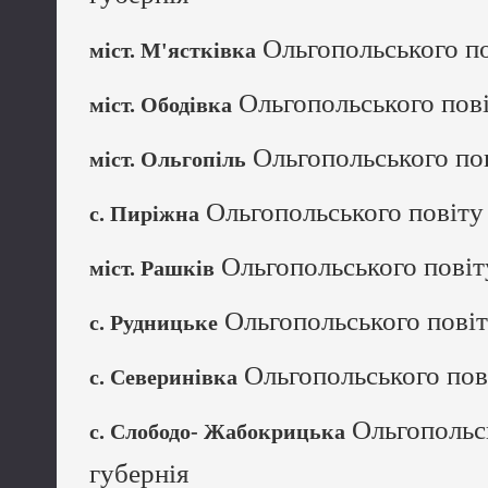
Ольгопольського по
міст. М'ястківка
Ольгопольського пові
міст. Ободівка
Ольгопольського пов
міст. Ольгопіль
Ольгопольського повіту 
с. Пиріжна
Ольгопольського повіт
міст. Рашків
Ольгопольського повіт
с. Рудницьке
Ольгопольського пові
с. Северинівка
Ольгопольсь
с. Слободо- Жабокрицька
губернія