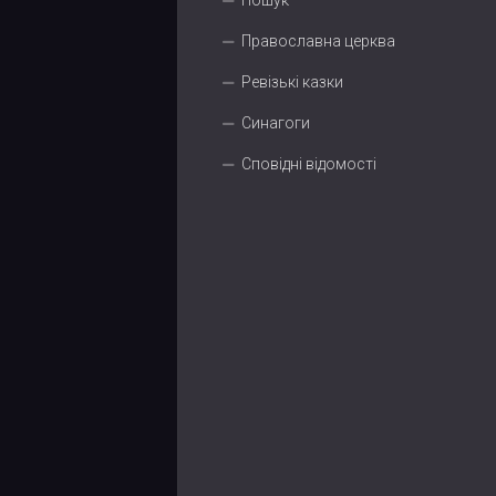
Пошук
Православна церква
Ревізькі казки
Синагоги
Сповідні відомості