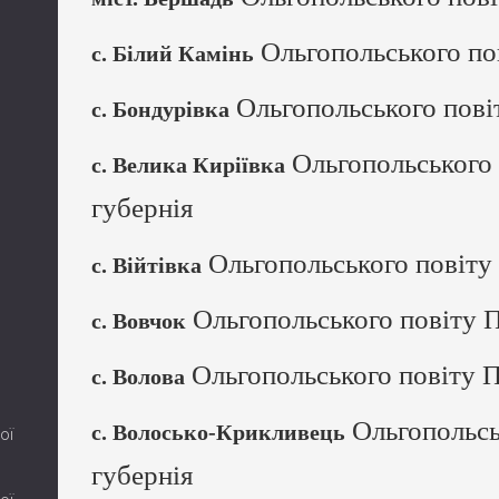
Ольгопольського пов
с. Білий Камінь
Ольгопольського повіт
с. Бондурівка
Ольгопольського 
с. Велика Киріївка
губернія
Ольгопольського повіту 
с. Війтівка
Ольгопольського повіту П
с. Вовчок
Ольгопольського повіту П
с. Волова
Ольгопольсь
с. Волосько-Крикливець
ої
губернія