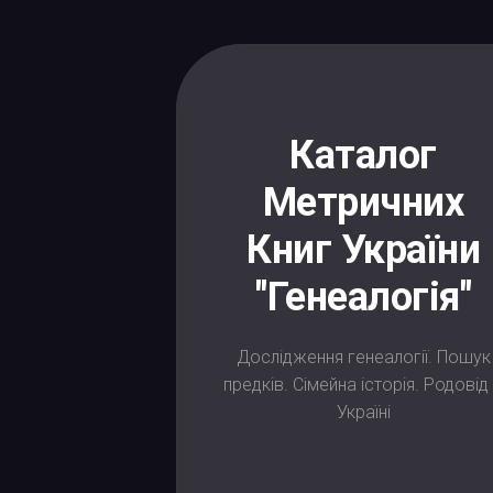
Skip
to
content
Каталог
Метричних
Книг України
"Генеалогія"
Дослідження генеалогії. Пошук
предків. Сімейна історія. Родовід
Україні