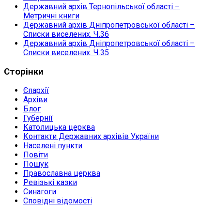
Державний архів Тернопільської області –
Метричні книги
Державний архів Дніпропетровської області –
Списки виселених. Ч.36
Державний архів Дніпропетровської області –
Списки виселених. Ч.35
Сторінки
Єпархії
Архіви
Блог
Губернії
Католицька церква
Контакти Державних архівів України
Населені пункти
Повіти
Пошук
Православна церква
Ревізькі казки
Синагоги
Сповідні відомості