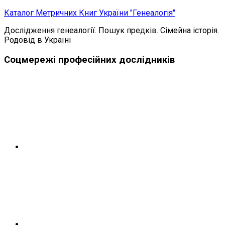
Skip
Каталог Метричних Книг України "Генеалогія"
to
Дослідження генеалогії. Пошук предків. Сімейна історія.
content
Родовід в Україні
Соцмережі професійних дослідників
Telegram
Instagram