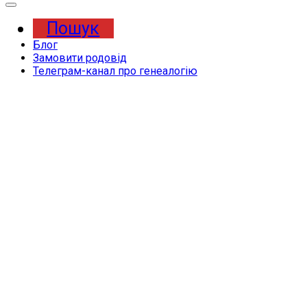
Expand
Menu
Пошук
Блог
Замовити родовід
Телеграм-канал про генеалогію