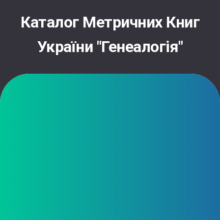
Skip
to
Каталог Метричних Книг
content
України "Генеалогія"