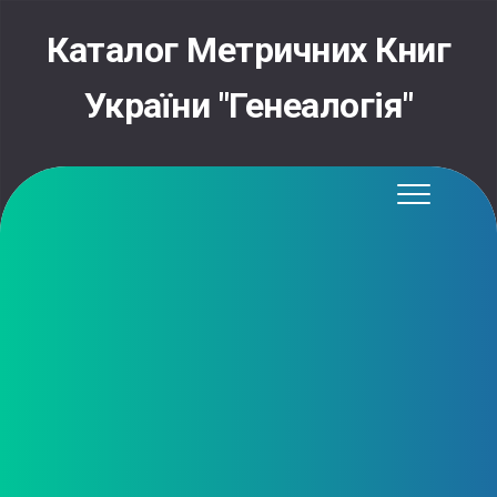
Skip
to
Каталог Метричних Книг
content
України "Генеалогія"