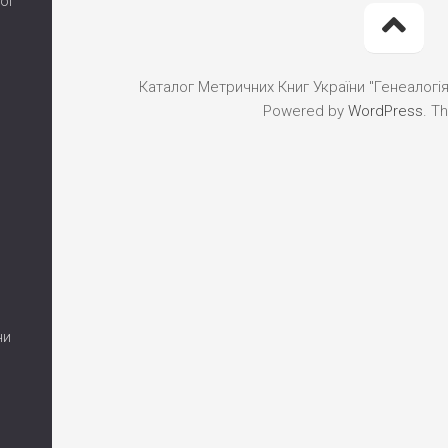
ої
Каталог Метричних Книг України "Генеалогія"
Powered by
WordPress
. T
ни