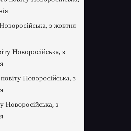
нія
Новоросійська, з жовтня
іту Новоросійська, з
ія
повіту Новоросійська, з
ія
у Новоросійська, з
ія