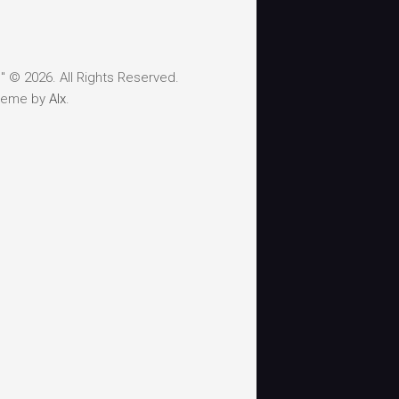
 © 2026. All Rights Reserved.
heme by
Alx
.