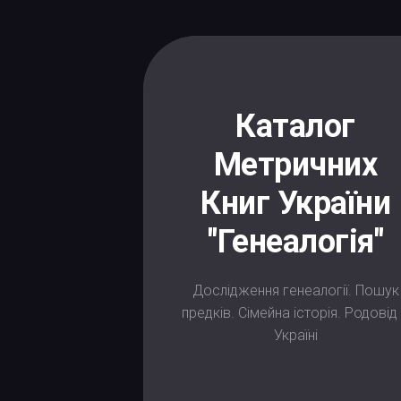
Skip
to
content
Каталог
Метричних
Книг України
"Генеалогія"
Дослідження генеалогії. Пошук
предків. Сімейна історія. Родовід
Україні