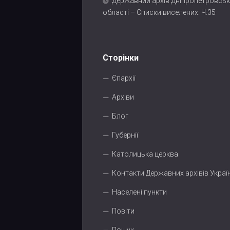
Державний архів Дніпропетровськ
області – Списки виселених. Ч.35
Сторінки
Єпархії
Архіви
Блог
Губернії
Католицька церква
Контакти Державних архівів Украї
Населені пункти
Повіти