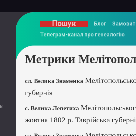
Пошук
Блог
Замовит
Телеграм-канал про генеалогію
Метрики Мелітополь
Мелітопольсько
сл. Велика Знаменка
губернія
 в
Мелітопольського
с. Велика Лепетиха
жовтня 1802 р. Таврійська губерн
Мелітопольсько
сл. Велика Знаменка