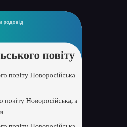
и родовід
ського повіту
го повіту Новоросійська
 повіту Новоросійська, з
ія
го повіту Новоросійська,