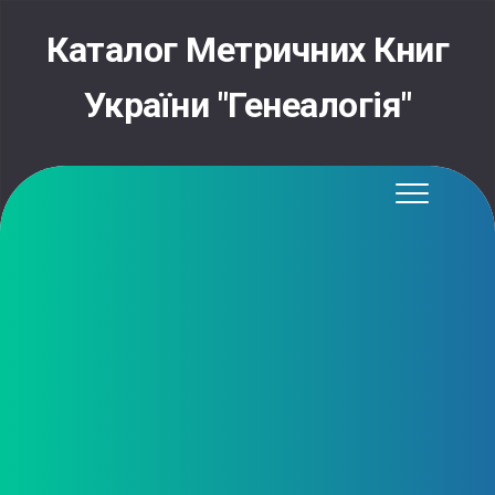
Skip
to
Каталог Метричних Книг
content
України "Генеалогія"