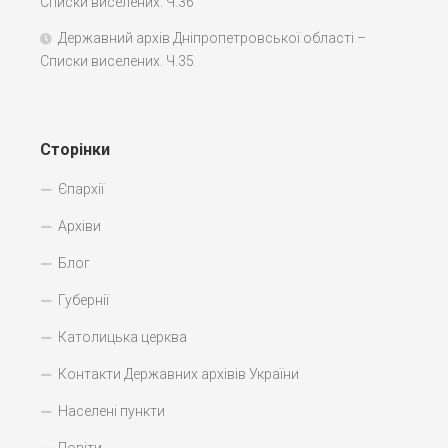
Списки виселених. Ч.36
Державний архів Дніпропетровської області –
Списки виселених. Ч.35
Сторінки
Єпархії
Архіви
Блог
Губернії
Католицька церква
Контакти Державних архівів України
Населені пункти