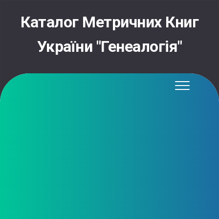
Skip
to
Каталог Метричних Книг
content
України "Генеалогія"