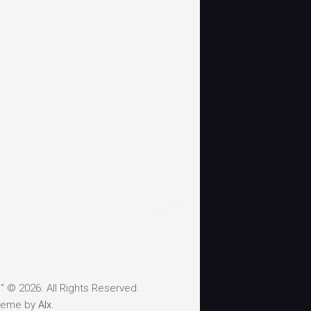
 © 2026. All Rights Reserved.
heme by
Alx
.