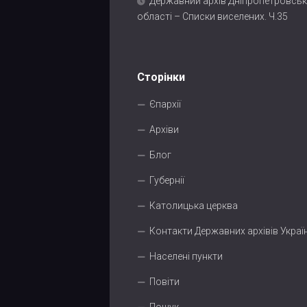
Державний архів Дніпропетровськ
області – Списки виселених. Ч.35
Сторінки
Єпархії
Архіви
Блог
Губернії
Католицька церква
Контакти Державних архівів Украї
Населені пункти
Повіти