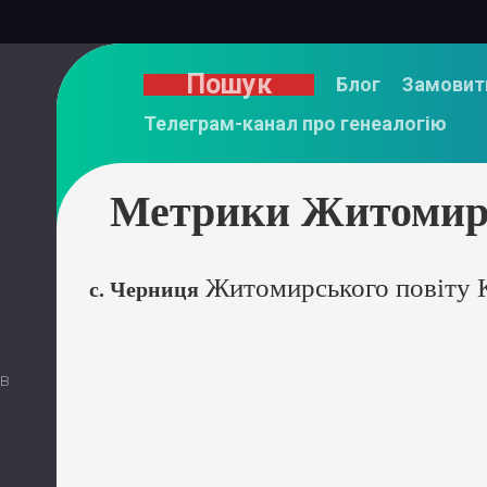
Пошук
Блог
Замовит
Телеграм-канал про генеалогію
Метрики Житомирс
Житомирського повіту К
с. Черниця
 в