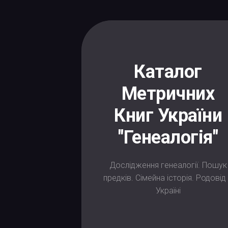
Skip
to
content
Каталог
Метричних
Книг України
"Генеалогія"
Дослідження генеалогії. Пошук
предків. Сімейна історія. Родовід
Україні