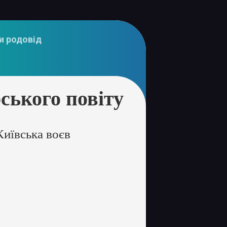
и родовід
ького повіту
иївська воєв