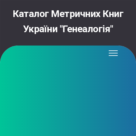
Skip
to
Каталог Метричних Книг
content
України "Генеалогія"