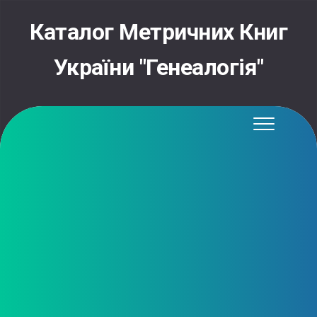
Skip
to
Каталог Метричних Книг
content
України "Генеалогія"