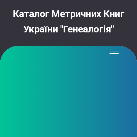
Skip
to
Каталог Метричних Книг
content
України "Генеалогія"