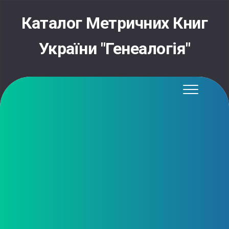
Skip
to
Каталог Метричних Книг
content
України "Генеалогія"