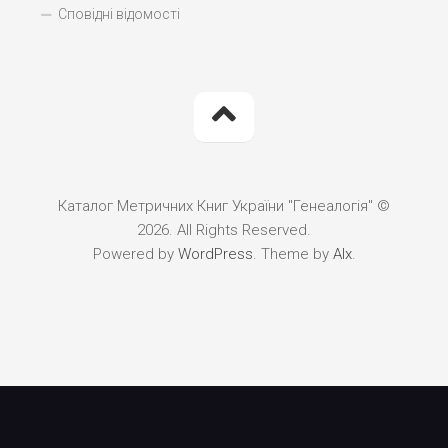
Сповідні відомості
Каталог Метричних Книг України "Генеалогія" ©
2026. All Rights Reserved.
Powered by
WordPress
. Theme by
Alx
.