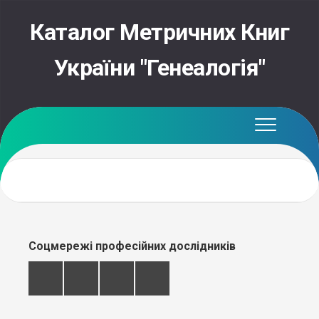
Skip
to
Каталог Метричних Книг
content
України "Генеалогія"
Соцмережі професійних дослідників