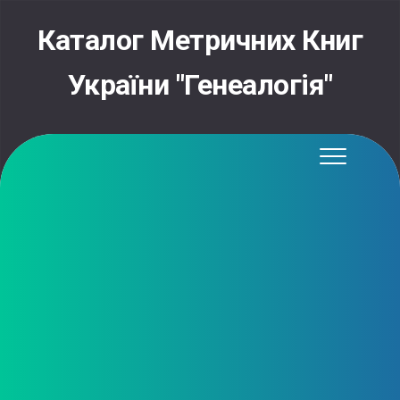
Skip
to
Каталог Метричних Книг
content
України "Генеалогія"