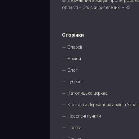
Державний архів Дніпропетровськ
області – Списки виселених. Ч.35
Сторінки
Єпархії
Архіви
Блог
Губернії
Католицька церква
Контакти Державних архівів Украї
Населені пункти
Повіти