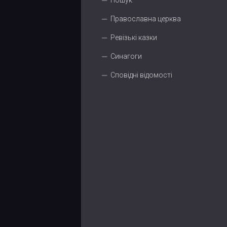
Пошук
Православна церква
Ревізькі казки
Синагоги
Сповідні відомості