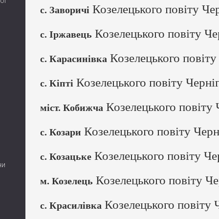
ої
Козелецького повіту Чер
с. Заворичі
Козелецького повіту Чер
с. Іржавець
Козелецького повіту 
с. Карасинівка
Козелецького повіту Черніг
с. Кіпті
Козелецького повіту Ч
міст. Кобижча
Козелецького повіту Черні
с. Козари
Козелецького повіту Чер
с. Козацьке
ни
Козелецького повіту Че
м. Козелець
Козелецького повіту Ч
с. Красилівка