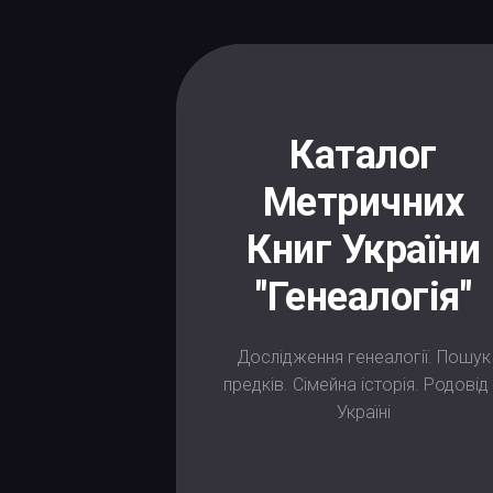
Skip
to
content
Каталог
Метричних
Книг України
"Генеалогія"
Дослідження генеалогії. Пошук
предків. Сімейна історія. Родовід
Україні