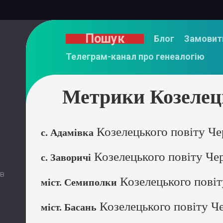
Пошук
Блог
Замовит
Телеграм-канал про генеалогію
Метрики Козелець
Козелецького повіту Чер
с. Адамівка
Козелецького повіту Чер
с. Заворичі
 в
Козелецького повіт
міст. Семиполки
Козелецького повіту Че
міст. Басань