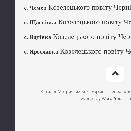
Козелецького повіту Черні
с. Чемер
Козелецького повіту Че
с. Щаснівка
Козелецького повіту Черн
с. Ядлівка
Козелецького повіту Че
с. Ярославка
Каталог Метричних Книг України "Генеалогія"
Powered by
WordPress
. T