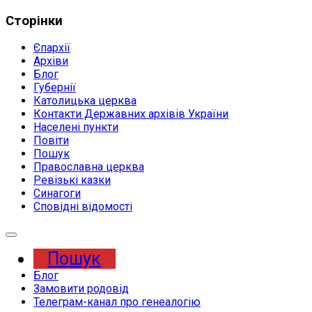
Сторінки
Єпархії
Архіви
Блог
Губернії
Католицька церква
Контакти Державних архівів України
Населені пункти
Повіти
Пошук
Православна церква
Ревізькі казки
Синагоги
Сповідні відомості
Expand
Menu
Пошук
Блог
Замовити родовід
Телеграм-канал про генеалогію