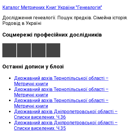
Skip
Каталог Метричних Книг України "Генеалогія"
to
Дослідження генеалогії. Пошук предків. Сімейна історія.
content
Родовід в Україні
Соцмережі професійних дослідників
Останні дописи у блозі
Державний архів Тернопільської області –
Метричні книги
Державний архів Тернопільської області –
Метричні книги
Державний архів Тернопільської області –
Метричні книги
Державний архів Дніпропетровської області –
Списки виселених. Ч.36
Державний архів Дніпропетровської області –
Списки виселених. Ч.35