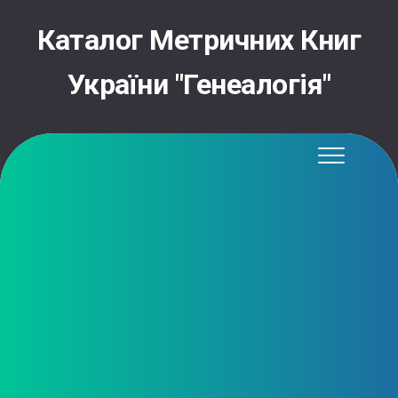
Skip
to
Каталог Метричних Книг
content
України "Генеалогія"