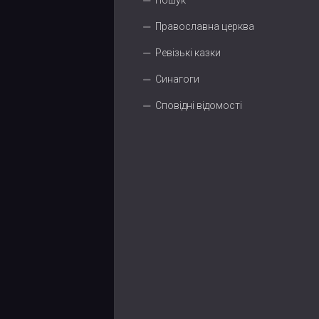
Пошук
Православна церква
Ревізькі казки
Синагоги
Сповідні відомості