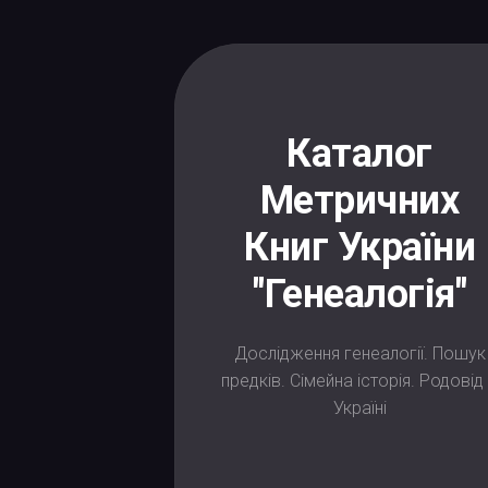
Skip
to
content
Каталог
Метричних
Книг України
"Генеалогія"
Дослідження генеалогії. Пошук
предків. Сімейна історія. Родовід
Україні