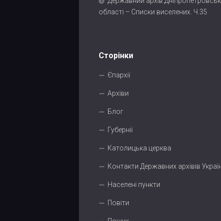
Державний архів Дніпропетровськ
області – Списки виселених. Ч.35
Сторінки
Єпархії
Архіви
Блог
Губернії
Католицька церква
Контакти Державних архівів Украї
Населені пункти
Повіти