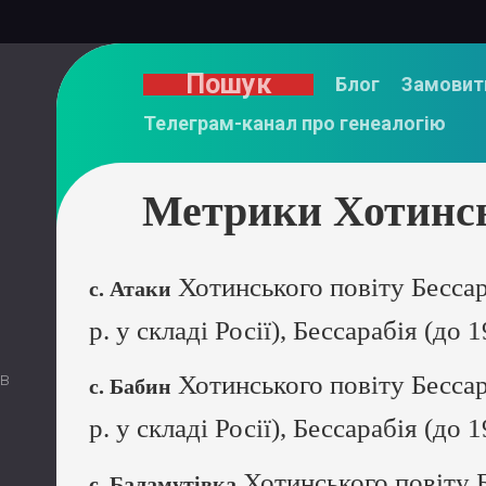
Пошук
Блог
Замовит
Телеграм-канал про генеалогію
Метрики Хотинсь
Хотинського повіту Бессар
с. Атаки
р. у складі Росії), Бессарабія (до 
 в
Хотинського повіту Бессар
с. Бабин
р. у складі Росії), Бессарабія (до 
Хотинського повіту Б
с. Баламутівка