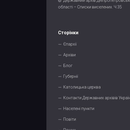
Державний архів Дніпропетровськ
області – Списки виселених. Ч.35
Сторінки
Єпархії
Архіви
Блог
Губернії
Католицька церква
Контакти Державних архівів Украї
Населені пункти
Повіти