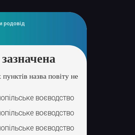
и родовід
 зазначена
пунктів назва повіту не
опільське воєводство
опільське воєводство
опільське воєводство