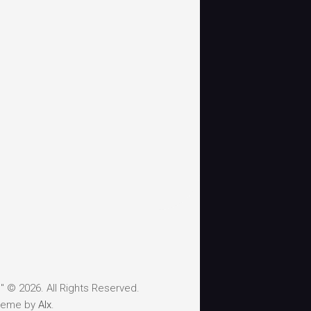
 © 2026. All Rights Reserved.
heme by
Alx
.