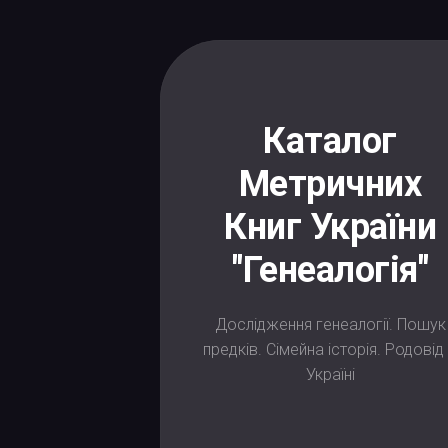
Skip
to
content
Каталог
Метричних
Книг України
"Генеалогія"
Дослідження генеалогії. Пошук
предків. Сімейна історія. Родовід
Україні