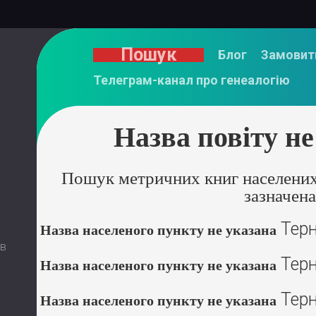
Пошук
Блог
Замовит
Телеграм-канал про генеалогію
Назва повіту не
Пошук метричних книг населених 
зазначена
Терн
Назва населеного пункту не указана
 в
Терн
Назва населеного пункту не указана
Терн
Назва населеного пункту не указана