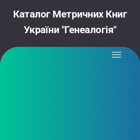
Skip
to
Каталог Метричних Книг
content
України "Генеалогія"