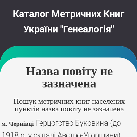
Skip
to
Каталог Метричних Книг
content
України "Генеалогія"
Назва повіту не
зазначена
Пошук метричних книг населених
пунктів назва повіту не зазначена
Герцогство Буковина (до
м. Чернівці
1918 р. у складі Австро-Угорщини),