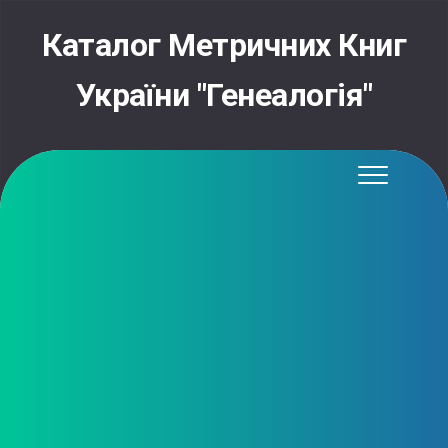
Skip
to
Каталог Метричних Книг
content
України "Генеалогія"