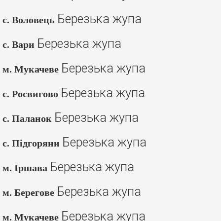
Березька жупа
с. Воловець
Березька жупа
с. Вари
Березька жупа
м. Мукачеве
Березька жупа
с. Росвигово
Березька жупа
с. Паланок
Березька жупа
с. Підгоряни
Березька жупа
м. Іршава
Березька жупа
м. Берегове
Березька жупа
м. Мукачеве