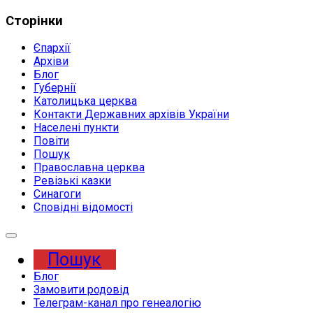
Сторінки
Єпархії
Архіви
Блог
Губернії
Католицька церква
Контакти Державних архівів України
Населені пункти
Повіти
Пошук
Православна церква
Ревізькі казки
Синагоги
Сповідні відомості
Expand
Menu
Пошук
Блог
Замовити родовід
Телеграм-канал про генеалогію