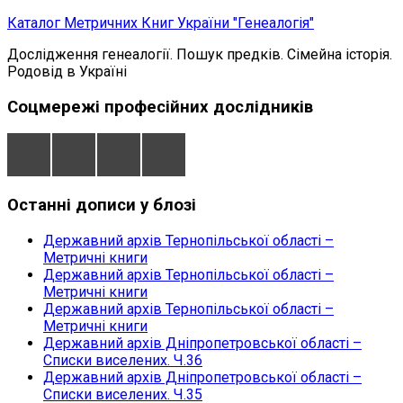
Skip
Каталог Метричних Книг України "Генеалогія"
to
Дослідження генеалогії. Пошук предків. Сімейна історія.
content
Родовід в Україні
Соцмережі професійних дослідників
Останні дописи у блозі
Державний архів Тернопільської області –
Метричні книги
Державний архів Тернопільської області –
Метричні книги
Державний архів Тернопільської області –
Метричні книги
Державний архів Дніпропетровської області –
Списки виселених. Ч.36
Державний архів Дніпропетровської області –
Списки виселених. Ч.35