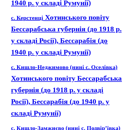
1940 р. у складі Румунії)
Хотинського повіту
с. Керстенці
Бессарабська губернія (до 1918 р.
у складі Росії), Бессарабія (до
1940 р. у складі Румунії)
с. Кишло-Неджимово (нині с. Оселівка)
Хотинського повіту Бессарабська
губернія (до 1918 р. у складі
Росії), Бессарабія (до 1940 р. у
складі Румунії)
с. Кишло-Замжиєво (нині с. Подвір’ївка)