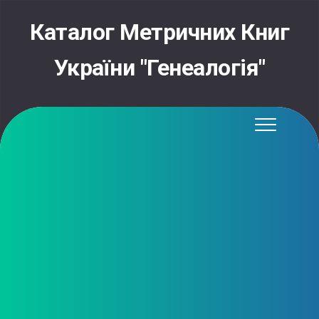
Skip
to
Каталог Метричних Книг
content
України "Генеалогія"