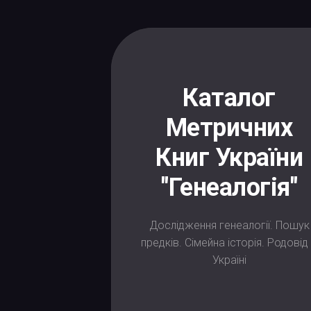
Skip
to
content
Каталог
Метричних
Книг України
"Генеалогія"
Дослідження генеалогії. Пошук
предків. Сімейна історія. Родовід
Україні