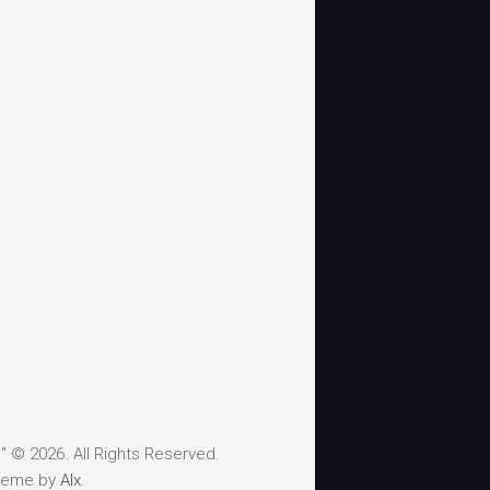
 © 2026. All Rights Reserved.
heme by
Alx
.