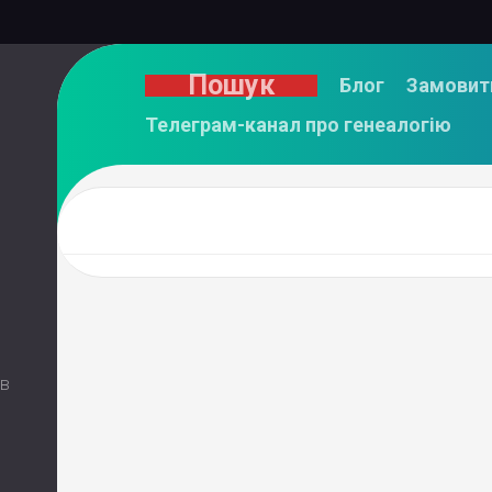
Пошук
Блог
Замовит
Телеграм-канал про генеалогію
 в