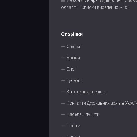
Державний архів Дніпропетровськ
області – Списки виселених. Ч.35
Сторінки
Єпархії
Архіви
Блог
Губернії
Католицька церква
Контакти Державних архівів Украї
Населені пункти
Повіти