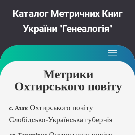
Skip
to
Каталог Метричних Книг
content
України "Генеалогія"
Метрики
Охтирського повіту
Охтирського повіту
с. Азак
Слобідсько-Українська губернія
Охтирського повіту