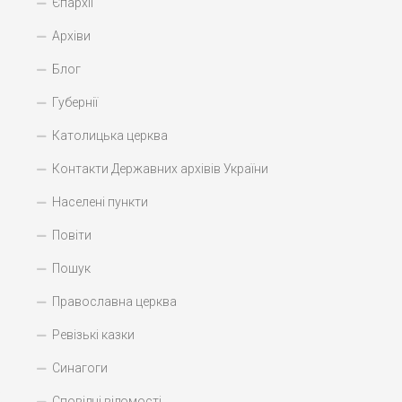
Єпархії
Архіви
Блог
Губернії
Католицька церква
Контакти Державних архівів України
Населені пункти
Повіти
Пошук
Православна церква
Ревізькі казки
Синагоги
Сповідні відомості