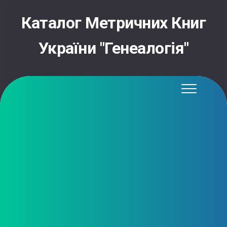
Skip
to
Каталог Метричних Книг
content
України "Генеалогія"